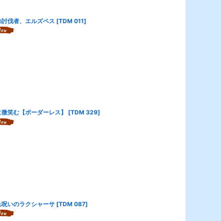
の討伐者、エルズペス
[
TDM 011
]
に微笑む【ボーダーレス】
[
TDM 329
]
れ呪いのラクシャーサ
[
TDM 087
]