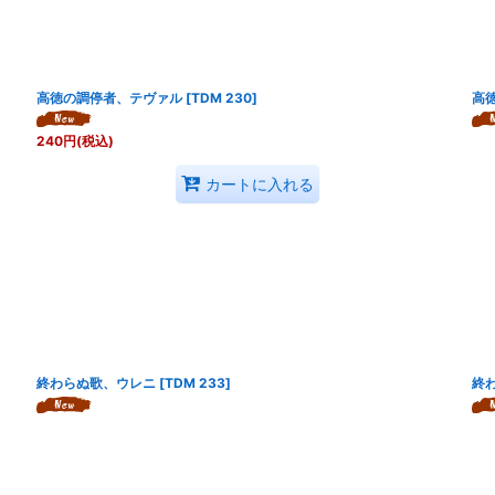
高徳の調停者、テヴァル
[
TDM 230
]
高
240
円
(税込)
カートに入れる
終わらぬ歌、ウレニ
[
TDM 233
]
終