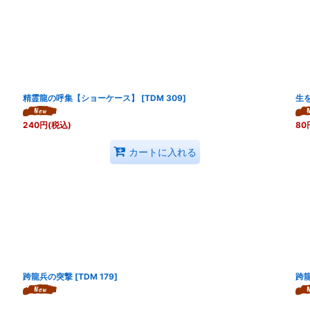
精霊龍の呼集【ショーケース】
[
TDM 309
]
生
240
円
(税込)
80
カートに入れる
跨龍兵の突撃
[
TDM 179
]
跨