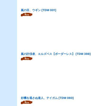
嵐の目、ウギン
[
TDM 001
]
嵐の討伐者、エルズペス【ボーダーレス】
[
TDM 398
]
好機を逃さぬ達人、テイガム
[
TDM 060
]