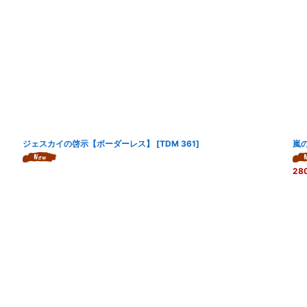
ジェスカイの啓示【ボーダーレス】
[
TDM 361
]
嵐
28