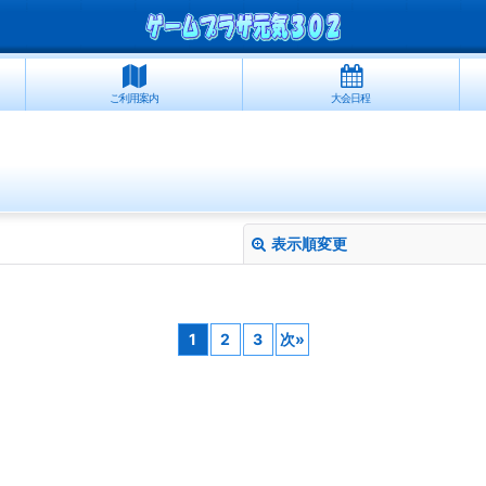
ご利用案内
大会日程
表示順変更
1
2
3
次
»
絞り込む