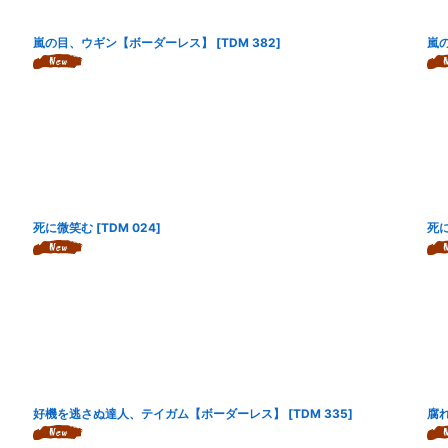
嵐の目、ウギン【ボーダーレス】
[
TDM 382
]
嵐
死に微笑む
[
TDM 024
]
死
好機を逃さぬ達人、テイガム【ボーダーレス】
[
TDM 335
]
腐