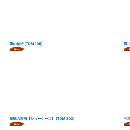
龍の創始
[
TDM 105
]
龍
嵐鱗の末裔【ショーケース】
[
TDM 303
]
孔