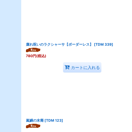
腐れ呪いのラクシャーサ【ボーダーレス】
[
TDM 339
]
780
円
(税込)
カートに入れる
嵐鱗の末裔
[
TDM 123
]