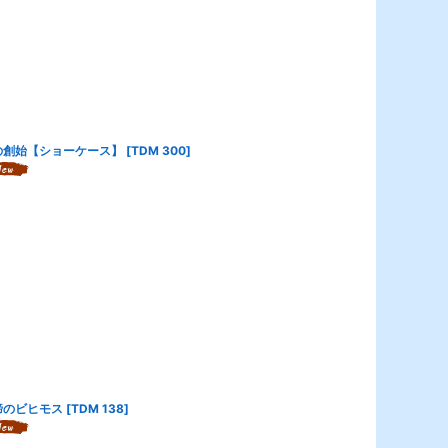
の創始【ショーケース】
[
TDM 300
]
蹄のビヒモス
[
TDM 138
]