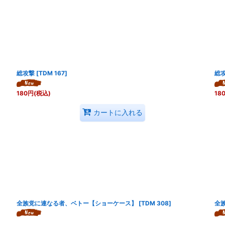
総攻撃
[
TDM 167
]
総
180
円
(税込)
18
カートに入れる
全族党に連なる者、ベトー【ショーケース】
[
TDM 308
]
全