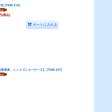
年生
[
TDM 212
]
円
(税込)
カートに入れる
の体現者、シィコ【ショーケース】
[
TDM 317
]