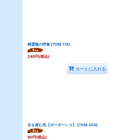
精霊龍の呼集
[
TDM 174
]
240
円
(税込)
カートに入れる
生を産む死【ボーダーレス】
[
TDM 354
]
80
円
(税込)