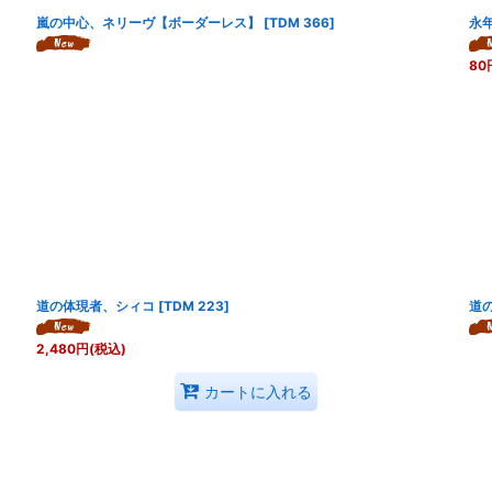
嵐の中心、ネリーヴ【ボーダーレス】
[
TDM 366
]
永
80
道の体現者、シィコ
[
TDM 223
]
道
2,480
円
(税込)
カートに入れる