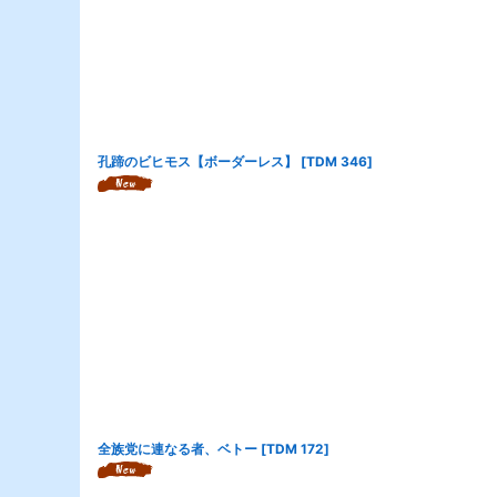
孔蹄のビヒモス【ボーダーレス】
[
TDM 346
]
全族党に連なる者、ベトー
[
TDM 172
]