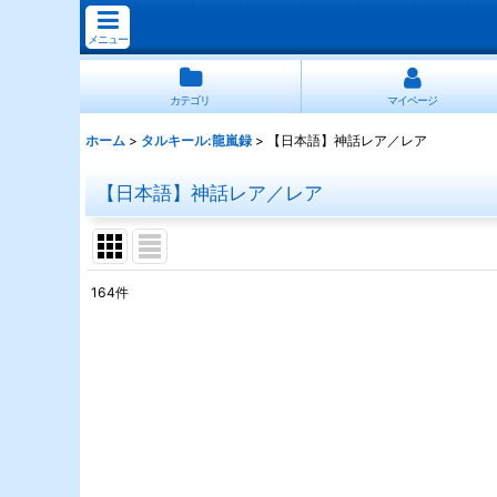
メニュー
カテゴリ
マイページ
ホーム
>
タルキール:龍嵐録
>
【日本語】神話レア／レア
【日本語】神話レア／レア
164
件
表示数
:
並び順
: