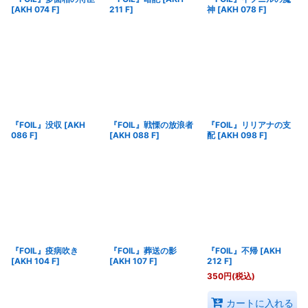
[
AKH 074 F
]
211 F
]
神
[
AKH 078 F
]
『FOIL』没収
[
AKH
『FOIL』戦慄の放浪者
『FOIL』リリアナの支
086 F
]
[
AKH 088 F
]
配
[
AKH 098 F
]
『FOIL』疫病吹き
『FOIL』葬送の影
『FOIL』不帰
[
AKH
[
AKH 104 F
]
[
AKH 107 F
]
212 F
]
350
円
(税込)
カートに入れる