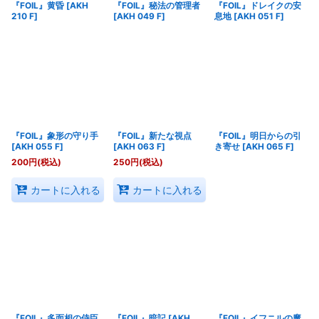
『FOIL』黄昏
[
AKH
『FOIL』秘法の管理者
『FOIL』ドレイクの安
210 F
]
[
AKH 049 F
]
息地
[
AKH 051 F
]
『FOIL』象形の守り手
『FOIL』新たな視点
『FOIL』明日からの引
[
AKH 055 F
]
[
AKH 063 F
]
き寄せ
[
AKH 065 F
]
200
円
(税込)
250
円
(税込)
カートに入れる
カートに入れる
『FOIL』多面相の侍臣
『FOIL』暗記
[
AKH
『FOIL』イフニルの魔