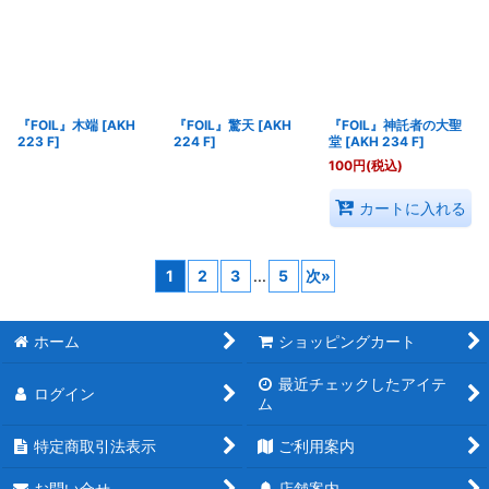
『FOIL』木端
[
AKH
『FOIL』驚天
[
AKH
『FOIL』神託者の大聖
223 F
]
224 F
]
堂
[
AKH 234 F
]
100
円
(税込)
カートに入れる
1
2
3
...
5
次
»
ホーム
ショッピングカート
最近チェックしたアイテ
ログイン
ム
特定商取引法表示
ご利用案内
お問い合せ
店舗案内