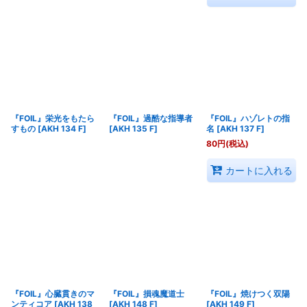
『FOIL』栄光をもたら
『FOIL』過酷な指導者
『FOIL』ハゾレトの指
すもの
[
AKH 134 F
]
[
AKH 135 F
]
名
[
AKH 137 F
]
80
円
(税込)
カートに入れる
『FOIL』心臓貫きのマ
『FOIL』損魂魔道士
『FOIL』焼けつく双陽
ンティコア
[
AKH 138
[
AKH 148 F
]
[
AKH 149 F
]