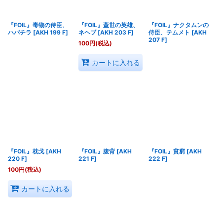
『FOIL』毒物の侍臣、
『FOIL』蓋世の英雄、
『FOIL』ナクタムンの
ハパチラ
[
AKH 199 F
]
ネヘブ
[
AKH 203 F
]
侍臣、テムメト
[
AKH
207 F
]
100
円
(税込)
カートに入れる
『FOIL』枕戈
[
AKH
『FOIL』腹背
[
AKH
『FOIL』貧窮
[
AKH
220 F
]
221 F
]
222 F
]
100
円
(税込)
カートに入れる