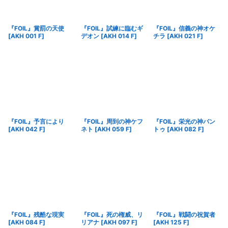
『FOIL』賞罰の天使
『FOIL』試練に臨むギ
『FOIL』信義の神オケ
[
AKH 001 F
]
デオン
[
AKH 014 F
]
チラ
[
AKH 021 F
]
『FOIL』予言により
『FOIL』周到の神ケフ
『FOIL』栄光の神バン
[
AKH 042 F
]
ネト
[
AKH 059 F
]
トゥ
[
AKH 082 F
]
『FOIL』残酷な現実
『FOIL』死の権威、リ
『FOIL』戦闘の祝賀者
[
AKH 084 F
]
リアナ
[
AKH 097 F
]
[
AKH 125 F
]