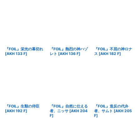
『FOIL』栄光の幕切れ
『FOIL』熱烈の神ハゾ
『FOIL』不屈の神ロナ
[
AKH 133 F
]
レト
[
AKH 136 F
]
ス
[
AKH 182 F
]
『FOIL』生類の侍臣
『FOIL』自然に仕える
『FOIL』造反の代弁
[
AKH 192 F
]
者、ニッサ
[
AKH 204
者、サムト
[
AKH 205
F
]
F
]