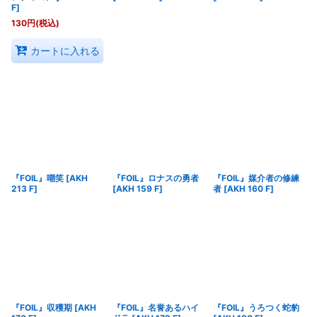
F
]
130
円
(税込)
カートに入れる
『FOIL』嘲笑
[
AKH
『FOIL』ロナスの勇者
『FOIL』媒介者の修練
213 F
]
[
AKH 159 F
]
者
[
AKH 160 F
]
『FOIL』収穫期
[
AKH
『FOIL』名誉あるハイ
『FOIL』うろつく蛇豹