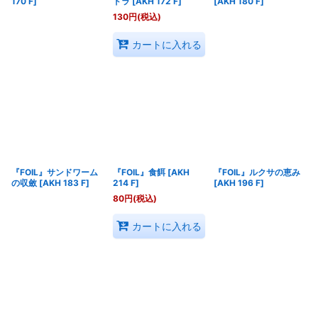
170 F
]
ドラ
[
AKH 172 F
]
[
AKH 180 F
]
130
円
(税込)
カートに入れる
『FOIL』サンドワーム
『FOIL』食餌
[
AKH
『FOIL』ルクサの恵み
の収斂
[
AKH 183 F
]
214 F
]
[
AKH 196 F
]
80
円
(税込)
カートに入れる