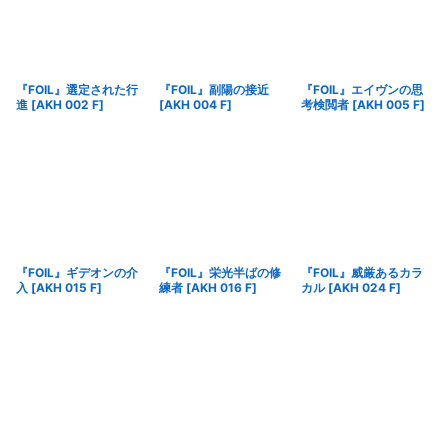
『FOIL』選定された行
『FOIL』副陽の接近
『FOIL』エイヴンの思
進
[
AKH 002 F
]
[
AKH 004 F
]
考検閲者
[
AKH 005 F
]
『FOIL』ギデオンの介
『FOIL』栄光半ばの修
『FOIL』威厳あるカラ
入
[
AKH 015 F
]
練者
[
AKH 016 F
]
カル
[
AKH 024 F
]