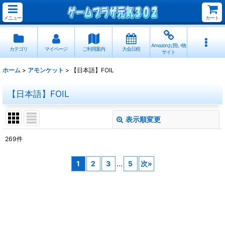
メニュー
カート
Amazonお買い物
カテゴリ
マイページ
ご利用案内
大会日程
サイト
ホーム
>
アモンケット
>
【日本語】FOIL
【日本語】FOIL
表示順変更
閉じる
269
件
表示数
:
1
2
3
...
5
次
»
並び順
:
絞り込む