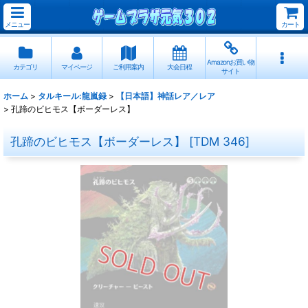
メニュー
カート
Amazonお買い物
カテゴリ
マイページ
ご利用案内
大会日程
サイト
ホーム
>
タルキール:龍嵐録
>
【日本語】神話レア／レア
>
孔蹄のビヒモス【ボーダーレス】
孔蹄のビヒモス【ボーダーレス】
[
TDM 346
]