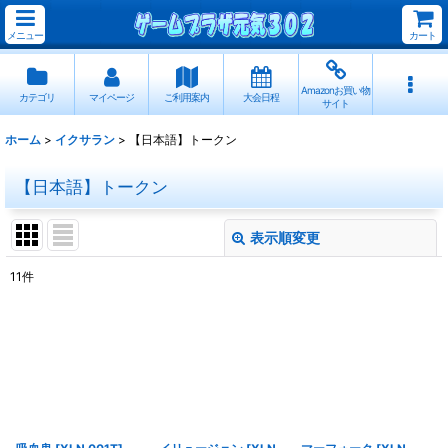
メニュー
カート
Amazonお買い物
カテゴリ
マイページ
ご利用案内
大会日程
サイト
ホーム
>
イクサラン
>
【日本語】トークン
【日本語】トークン
表示順変更
閉じる
11
件
表示数
:
並び順
:
絞り込む