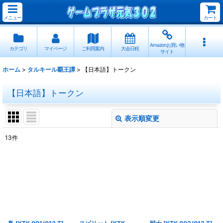
メニュー
カート
Amazonお買い物
カテゴリ
マイページ
ご利用案内
大会日程
サイト
ホーム
>
タルキール覇王譚
>
【日本語】トークン
【日本語】トークン
表示順変更
閉じる
13
件
表示数
:
並び順
:
絞り込む