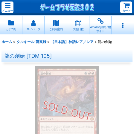
メニュー
カート
Amazonお買い物
カテゴリ
マイページ
ご利用案内
大会日程
サイト
ホーム
>
タルキール:龍嵐録
>
【日本語】神話レア／レア
>
龍の創始
龍の創始
[
TDM 105
]