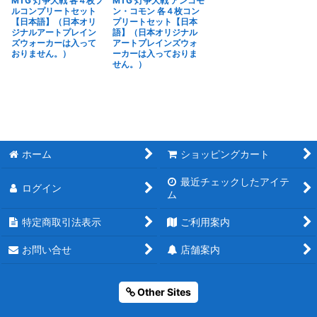
MTG 灯争大戦 各４枚フ
MTG 灯争大戦 アンコモ
ルコンプリートセット
ン・コモン 各４枚コン
【日本語】（日本オリ
プリートセット【日本
ジナルアートプレイン
語】（日本オリジナル
ズウォーカーは入って
アートプレインズウォ
おりません。）
ーカーは入っておりま
せん。）
ホーム
ショッピングカート
最近チェックしたアイテ
ログイン
ム
特定商取引法表示
ご利用案内
お問い合せ
店舗案内
Other Sites