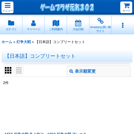
メニュー
カート
Amazonお買い物
カテゴリ
マイページ
ご利用案内
大会日程
サイト
ホーム
>
灯争大戦
>
【日本語】コンプリートセット
【日本語】コンプリートセット
表示順変更
閉じる
2
件
表示数
:
並び順
:
絞り込む