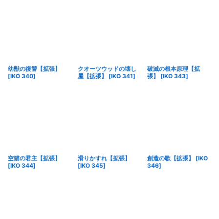
幼獣の復讐【拡張】
クオーツウッドの壊し
破滅の根本原理【拡
[
IKO 340
]
屋【拡張】
[
IKO 341
]
張】
[
IKO 343
]
空猫の君主【拡張】
滑りかすれ【拡張】
創造の歌【拡張】
[
IKO
[
IKO 344
]
[
IKO 345
]
346
]