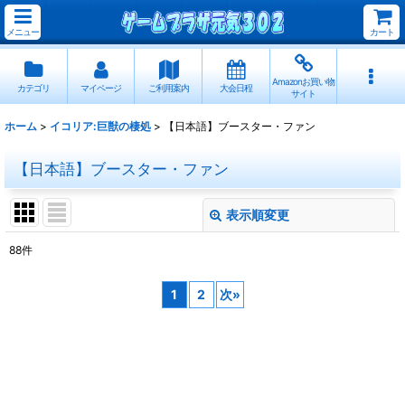
メニュー
カート
Amazonお買い物
カテゴリ
マイページ
ご利用案内
大会日程
サイト
ホーム
>
イコリア:巨獣の棲処
>
【日本語】ブースター・ファン
【日本語】ブースター・ファン
表示順変更
閉じる
88
件
表示数
:
1
2
次
»
並び順
:
絞り込む