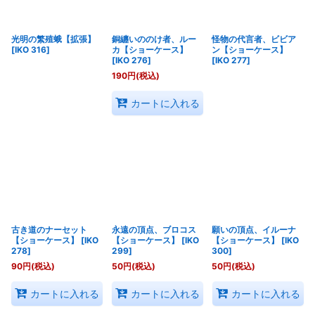
光明の繁殖蛾【拡張】
銅纏いののけ者、ルー
怪物の代言者、ビビア
[
IKO 316
]
カ【ショーケース】
ン【ショーケース】
[
IKO 276
]
[
IKO 277
]
190
円
(税込)
カートに入れる
古き道のナーセット
永遠の頂点、ブロコス
願いの頂点、イルーナ
【ショーケース】
[
IKO
【ショーケース】
[
IKO
【ショーケース】
[
IKO
278
]
299
]
300
]
90
円
(税込)
50
円
(税込)
50
円
(税込)
カートに入れる
カートに入れる
カートに入れる