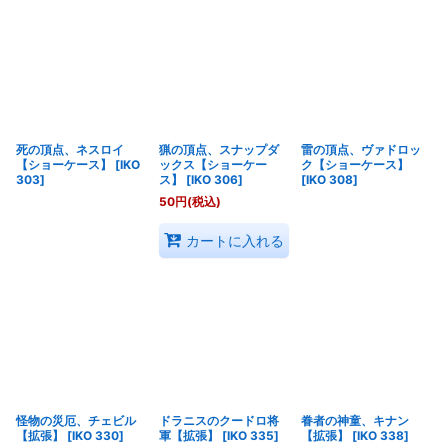
死の頂点、ネスロイ
猟の頂点、スナップダ
雷の頂点、ヴァドロッ
【ショーケース】
[
IKO
ックス【ショーケー
ク【ショーケース】
303
]
ス】
[
IKO 306
]
[
IKO 308
]
50
円
(税込)
カートに入れる
怪物の災厄、チェビル
ドラニスのクードロ将
眷者の神童、キナン
【拡張】
[
IKO 330
]
軍【拡張】
[
IKO 335
]
【拡張】
[
IKO 338
]