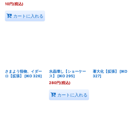
10
円
(税込)
カートに入れる
さまよう怪物、イダー
水晶壊し【ショーケー
著大化【拡張】
[
IKO
ロ【拡張】
[
IKO 326
]
ス】
[
IKO 295
]
327
]
280
円
(税込)
カートに入れる