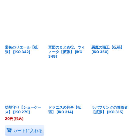
常智のリエール【拡
軍団のまとめ役、ウィ
悪魔の職工【拡張】
張】
[
IKO 342
]
ノータ【拡張】
[
IKO
[
IKO 350
]
349
]
幼獣守り【ショーケー
ドラニスの判事【拡
ラバブリンクの冒険者
ス】
[
IKO 279
]
張】
[
IKO 314
]
【拡張】
[
IKO 315
]
20
円
(税込)
カートに入れる