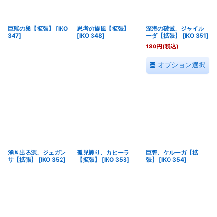
巨獣の巣【拡張】
[
IKO
思考の旋風【拡張】
深海の破滅、ジャイル
347
]
[
IKO 348
]
ーダ【拡張】
[
IKO 351
]
180
円
(税込)
オプション選択
湧き出る源、ジェガン
孤児護り、カヒーラ
巨智、ケルーガ【拡
サ【拡張】
[
IKO 352
]
【拡張】
[
IKO 353
]
張】
[
IKO 354
]