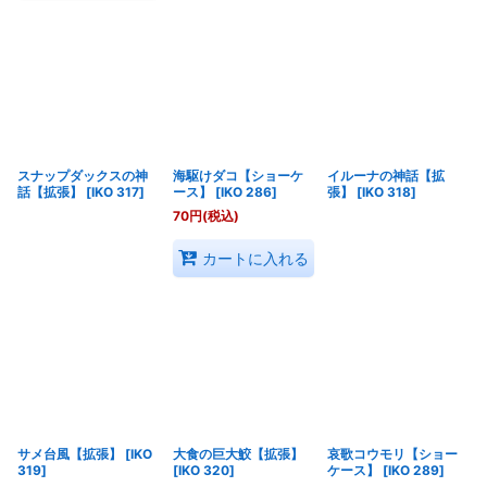
スナップダックスの神
海駆けダコ【ショーケ
イルーナの神話【拡
話【拡張】
[
IKO 317
]
ース】
[
IKO 286
]
張】
[
IKO 318
]
70
円
(税込)
カートに入れる
サメ台風【拡張】
[
IKO
大食の巨大鮫【拡張】
哀歌コウモリ【ショー
319
]
[
IKO 320
]
ケース】
[
IKO 289
]