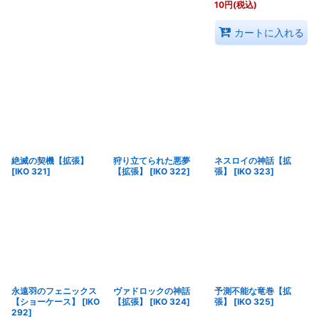
10
円
(税込)
カートに入れる
絶滅の契機【拡張】
狩り立てられた悪夢
ネスロイの神話【拡
[
IKO 321
]
【拡張】
[
IKO 322
]
張】
[
IKO 323
]
永遠羽のフェニックス
ヴァドロックの神話
予測不能な竜巻【拡
【ショーケース】
[
IKO
【拡張】
[
IKO 324
]
張】
[
IKO 325
]
292
]