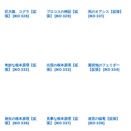
巨大猿、コグラ【拡
ブロコスの神話【拡
死のオアシス【拡張】
張】
[
IKO 328
]
張】
[
IKO 329
]
[
IKO 331
]
奇妙な根本原理【拡
出現の根本原理【拡
葉状地のフェリダー
張】
[
IKO 332
]
張】
[
IKO 333
]
【拡張】
[
IKO 334
]
発生の根本原理【拡
見事な根本原理【拡
迷宮の猛竜【拡張】
張】
[
IKO 336
]
張】
[
IKO 337
]
[
IKO 339
]