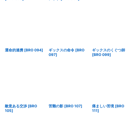
運命的連携
[
BRO 094
]
ギックスの命令
[
BRO
ギックスのくぐつ師
097
]
[
BRO 099
]
敵意ある交渉
[
BRO
苦難の影
[
BRO 107
]
痛ましい苦境
[
BRO
105
]
111
]