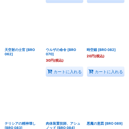
天空射の士官
[
BRO
ウルザの命令
[
BRO
時空錨
[
BRO 082
]
062
]
070
]
20
円
(税込)
30
円
(税込)
カートに入れる
カートに入れる
テリシアの精神壊し
肉体装置技師、アシュ
悪魔の意図
[
BRO 089
]
[
BRO 083
]
ノッド
[
BRO 084
]