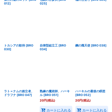
012
]
025
]
トカシアの歓待
[
BRO
自律型組立工
[
BRO
鋼の熾天使
[
BRO 038
]
030
]
034
]
ラト＝ナムの創立者、
熟練の魔術師、ハーキ
ハーキルの最後の瞑想
ドラフナ
[
BRO 047
]
ル
[
BRO 051
]
[
BRO 052
]
20
円
(税込)
20
円
(税込)
カートに入れる
カートに入れる