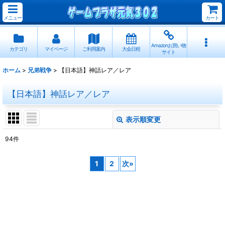
メニュー
カート
Amazonお買い物
カテゴリ
マイページ
ご利用案内
大会日程
サイト
ホーム
>
兄弟戦争
>
【日本語】神話レア／レア
【日本語】神話レア／レア
表示順変更
閉じる
94
件
表示数
:
1
2
次
»
並び順
:
絞り込む