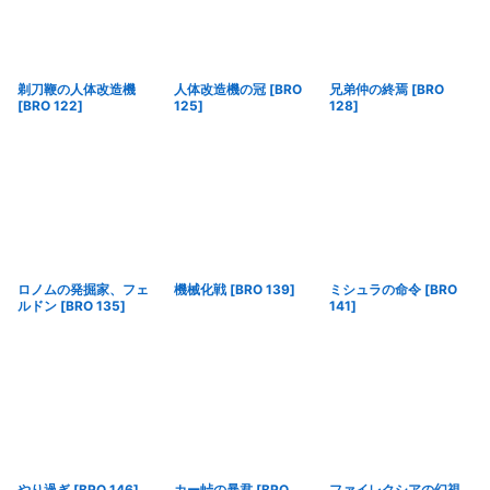
剃刀鞭の人体改造機
人体改造機の冠
[
BRO
兄弟仲の終焉
[
BRO
[
BRO 122
]
125
]
128
]
ロノムの発掘家、フェ
機械化戦
[
BRO 139
]
ミシュラの命令
[
BRO
ルドン
[
BRO 135
]
141
]
やり過ぎ
[
BRO 146
]
カー峠の暴君
[
BRO
ファイレクシアの幻視