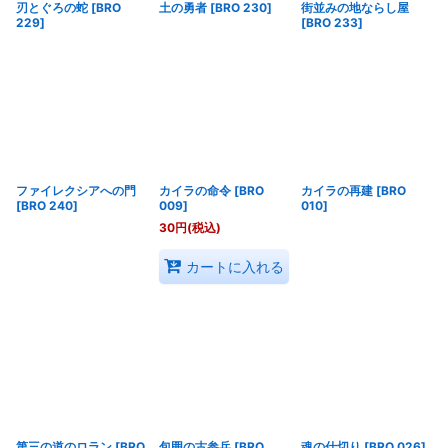
刃とぐろの蛇
[
BRO
土の勇者
[
BRO 230
]
街並みの地ならし屋
229
]
[
BRO 233
]
ファイレクシアへの門
カイラの命令
[
BRO
カイラの再建
[
BRO
[
BRO 240
]
009
]
010
]
30
円
(税込)
カートに入れる
第三の道のロラン
[
BRO
包囲の古参兵
[
BRO
魂の仕切り
[
BRO 026
]