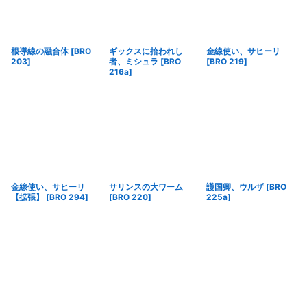
根導線の融合体
[
BRO
ギックスに拾われし
金線使い、サヒーリ
203
]
者、ミシュラ
[
BRO
[
BRO 219
]
216a
]
金線使い、サヒーリ
サリンスの大ワーム
護国卿、ウルザ
[
BRO
【拡張】
[
BRO 294
]
[
BRO 220
]
225a
]