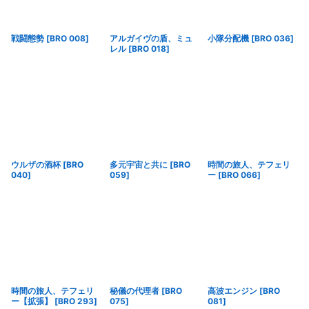
戦闘態勢
[
BRO 008
]
アルガイヴの盾、ミュ
小隊分配機
[
BRO 036
]
レル
[
BRO 018
]
ウルザの酒杯
[
BRO
多元宇宙と共に
[
BRO
時間の旅人、テフェリ
040
]
059
]
ー
[
BRO 066
]
時間の旅人、テフェリ
秘儀の代理者
[
BRO
高波エンジン
[
BRO
ー【拡張】
[
BRO 293
]
075
]
081
]