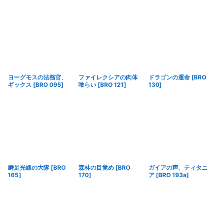
ヨーグモスの法務官、
ファイレクシアの肉体
ドラゴンの運命
[
BRO
ギックス
[
BRO 095
]
喰らい
[
BRO 121
]
130
]
瞬足光線の大隊
[
BRO
森林の目覚め
[
BRO
ガイアの声、ティタニ
165
]
170
]
ア
[
BRO 193a
]