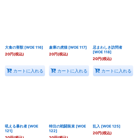
大食の害獣
[
WOE 116
]
倉庫の虎猫
[
WOE 117
]
忌まわしき訪問者
[
WOE 118
]
20
円
(税込)
20
円
(税込)
20
円
(税込)
カートに入れる
カートに入れる
カートに入れる
吼える暴れ者
[
WOE
特注の戦闘装束
[
WOE
乱入
[
WOE 125
]
121
]
122
]
20
円
(税込)
20
円
(税込)
20
円
(税込)