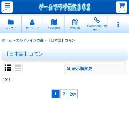
メニュー
カート
Amazonお買い物
カテゴリ
マイページ
ご利用案内
大会日程
サイト
ホーム
>
エルドレインの森
>
【日本語】コモン
【日本語】コモン
表示順変更
閉じる
101
件
表示数
:
1
2
次
»
並び順
:
絞り込む