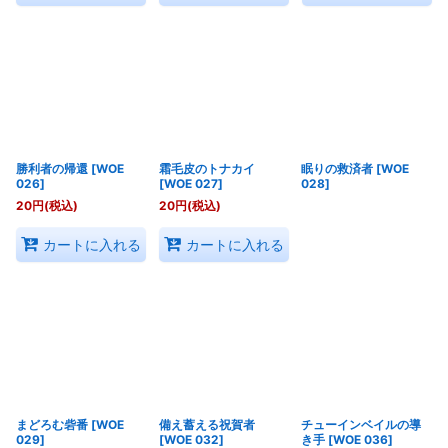
勝利者の帰還
[
WOE
霜毛皮のトナカイ
眠りの救済者
[
WOE
026
]
[
WOE 027
]
028
]
20
円
(税込)
20
円
(税込)
カートに入れる
カートに入れる
まどろむ砦番
[
WOE
備え蓄える祝賀者
チューインベイルの導
029
]
[
WOE 032
]
き手
[
WOE 036
]