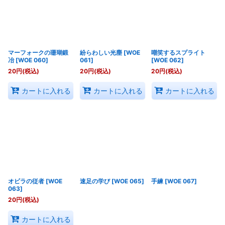
マーフォークの珊瑚鍛
紛らわしい光塵
[
WOE
嘲笑するスプライト
冶
[
WOE 060
]
061
]
[
WOE 062
]
20
円
(税込)
20
円
(税込)
20
円
(税込)
カートに入れる
カートに入れる
カートに入れる
オビラの従者
[
WOE
速足の学び
[
WOE 065
]
手練
[
WOE 067
]
063
]
20
円
(税込)
カートに入れる