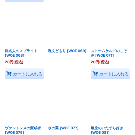
罠名人のスプライト
呪文どもり
[
WOE 069
]
ストームケルドのこそ
[
WOE 068
]
泥
[
WOE 071
]
20
円
(税込)
20
円
(税込)
カートに入れる
カートに入れる
ヴァントレスの変成者
水の翼
[
WOE 077
]
墳丘のいたずら好き
[
WOE 075
]
[
WOE 081
]