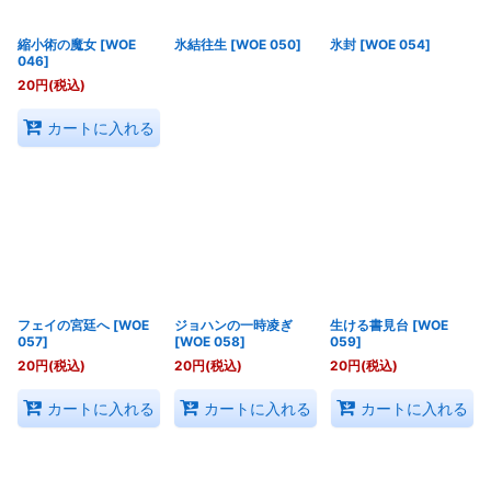
縮小術の魔女
[
WOE
氷結往生
[
WOE 050
]
氷封
[
WOE 054
]
046
]
20
円
(税込)
カートに入れる
フェイの宮廷へ
[
WOE
ジョハンの一時凌ぎ
生ける書見台
[
WOE
057
]
[
WOE 058
]
059
]
20
円
(税込)
20
円
(税込)
20
円
(税込)
カートに入れる
カートに入れる
カートに入れる