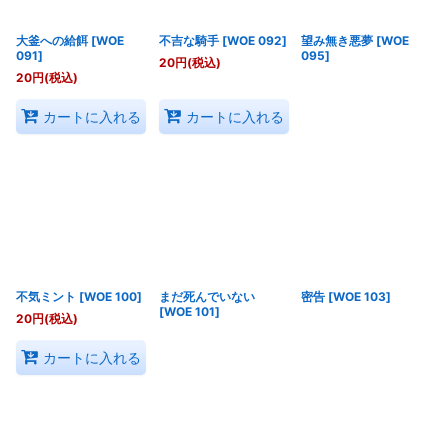
大釜への給餌
[
WOE
不吉な騎手
[
WOE 092
]
望み無き悪夢
[
WOE
091
]
095
]
20
円
(税込)
20
円
(税込)
カートに入れる
カートに入れる
不気ミント
[
WOE 100
]
まだ死んでいない
密告
[
WOE 103
]
[
WOE 101
]
20
円
(税込)
カートに入れる