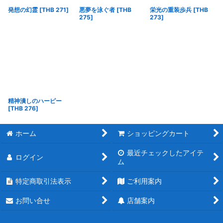
発想の幻霊
[
THB 271
]
悪夢を泳ぐ者
[
THB
栄光の重装歩兵
[
THB
275
]
273
]
精神潰しのハーピー
[
THB 276
]
ホーム
ショッピングカート
最近チェックしたアイテ
ログイン
ム
特定商取引法表示
ご利用案内
お問い合せ
店舗案内