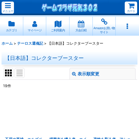
メニュー
カート
Amazonお買い物
カテゴリ
マイページ
ご利用案内
大会日程
サイト
ホーム
>
テーロス還魂記
>
【日本語】コレクターブースター
【日本語】コレクターブースター
表示順変更
閉じる
19
件
表示数
:
並び順
:
絞り込む