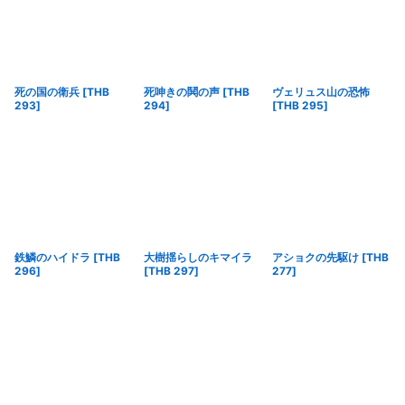
死の国の衛兵
[
THB
死呻きの鬨の声
[
THB
ヴェリュス山の恐怖
293
]
294
]
[
THB 295
]
鉄鱗のハイドラ
[
THB
大樹揺らしのキマイラ
アショクの先駆け
[
THB
296
]
[
THB 297
]
277
]