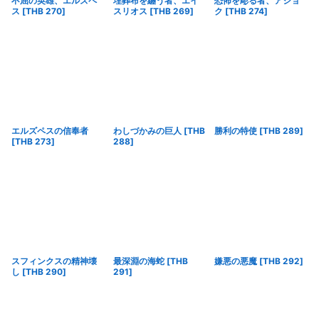
不屈の英雄、エルズペ
埋葬布を纏う者、エイ
恐怖を彫る者、アショ
ス
[
THB 270
]
スリオス
[
THB 269
]
ク
[
THB 274
]
エルズペスの信奉者
わしづかみの巨人
[
THB
勝利の特使
[
THB 289
]
[
THB 273
]
288
]
スフィンクスの精神壊
最深淵の海蛇
[
THB
嫌悪の悪魔
[
THB 292
]
し
[
THB 290
]
291
]