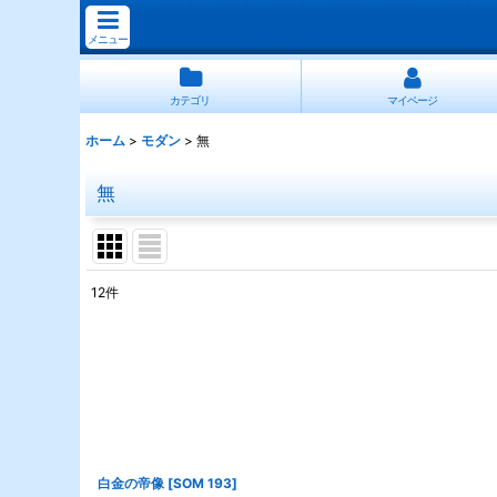
メニュー
カテゴリ
マイページ
ホーム
>
モダン
>
無
無
12
件
表示数
:
並び順
:
白金の帝像
[
SOM 193
]