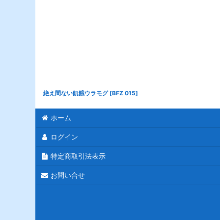
絶え間ない飢餓ウラモグ
[
BFZ 015
]
ホーム
ログイン
特定商取引法表示
お問い合せ