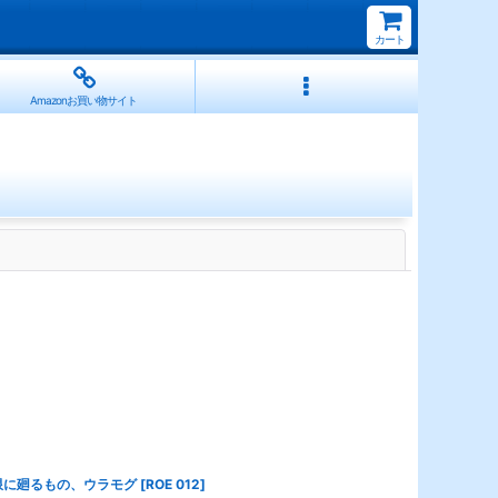
カート
Amazonお買い物サイト
閉じる
限に廻るもの、ウラモグ
[
ROE 012
]