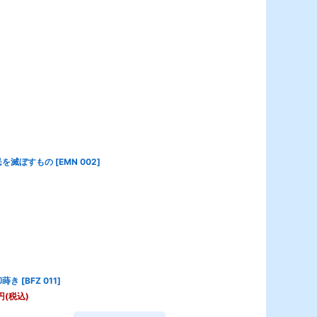
民を滅ぼすもの
[
EMN 002
]
却蒔き
[
BFZ 011
]
円
(税込)