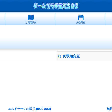
ご利用案内
大会日程
表示順変更
絞り込む
エルドラージの徴兵
[
ROE 003
]
無