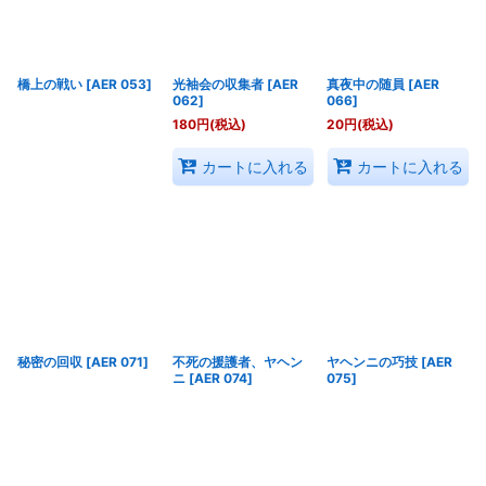
橋上の戦い
[
AER 053
]
光袖会の収集者
[
AER
真夜中の随員
[
AER
062
]
066
]
180
円
(税込)
20
円
(税込)
カートに入れる
カートに入れる
秘密の回収
[
AER 071
]
不死の援護者、ヤヘン
ヤヘンニの巧技
[
AER
ニ
[
AER 074
]
075
]