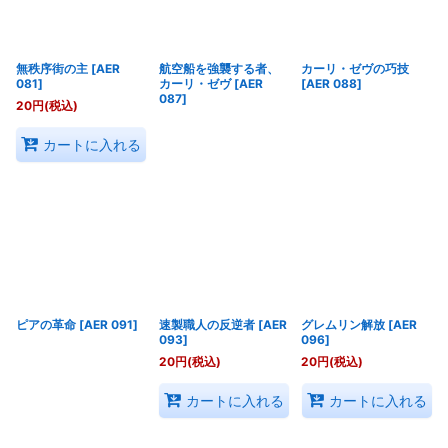
無秩序街の主
[
AER
航空船を強襲する者、
カーリ・ゼヴの巧技
081
]
カーリ・ゼヴ
[
AER
[
AER 088
]
087
]
20
円
(税込)
カートに入れる
ピアの革命
[
AER 091
]
速製職人の反逆者
[
AER
グレムリン解放
[
AER
093
]
096
]
20
円
(税込)
20
円
(税込)
カートに入れる
カートに入れる