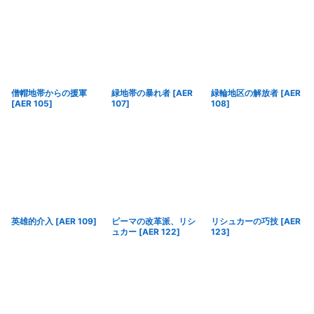
僧帽地帯からの援軍
緑地帯の暴れ者
[
AER
緑輪地区の解放者
[
AER
[
AER 105
]
107
]
108
]
英雄的介入
[
AER 109
]
ピーマの改革派、リシ
リシュカーの巧技
[
AER
ュカー
[
AER 122
]
123
]