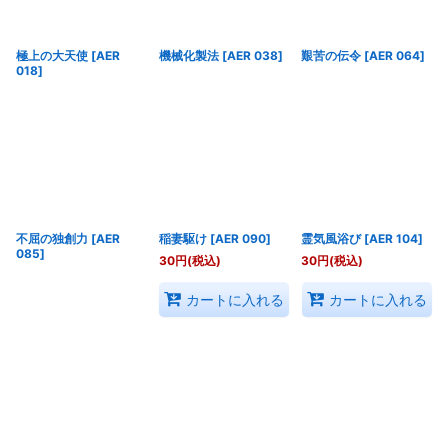
絞り込む
極上の大天使
[
AER
機械化製法
[
AER 038
]
艱苦の伝令
[
AER 064
]
018
]
不屈の独創力
[
AER
稲妻駆け
[
AER 090
]
霊気風浴び
[
AER 104
]
085
]
30
円
(税込)
30
円
(税込)
カートに入れる
カートに入れる