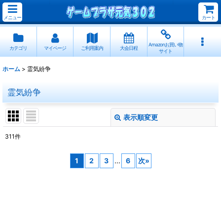
メニュー
カート
Amazonお買い物
カテゴリ
マイページ
ご利用案内
大会日程
サイト
ホーム
>
霊気紛争
霊気紛争
表示順変更
閉じる
311
件
サブカテゴリ
:
1
2
3
...
6
次
»
表示数
:
並び順
: