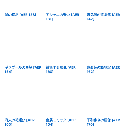
闇の暗示
[
AER 128
]
アジャニの誓い
[
AER
霊気圏の収集艇
[
AER
131
]
142
]
ギラプールの希望
[
AER
鼓舞する彫像
[
AER
造命師の動物記
[
AER
154
]
160
]
162
]
商人の荷運び
[
AER
金属ミミック
[
AER
平和歩きの巨像
[
AER
163
]
164
]
170
]