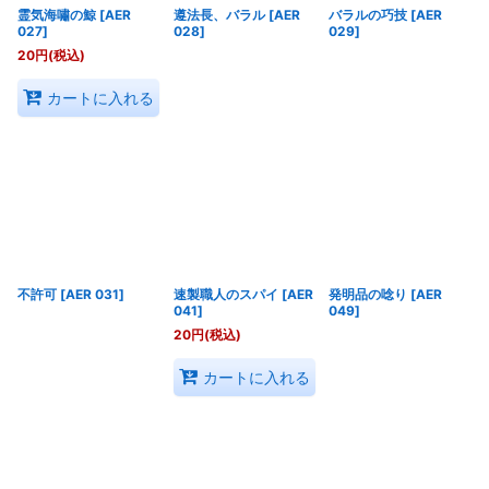
霊気海嘯の鯨
[
AER
遵法長、バラル
[
AER
バラルの巧技
[
AER
027
]
028
]
029
]
20
円
(税込)
カートに入れる
不許可
[
AER 031
]
速製職人のスパイ
[
AER
発明品の唸り
[
AER
041
]
049
]
20
円
(税込)
カートに入れる