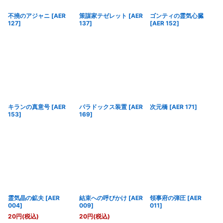
不撓のアジャニ
[
AER
策謀家テゼレット
[
AER
ゴンティの霊気心臓
127
]
137
]
[
AER 152
]
キランの真意号
[
AER
パラドックス装置
[
AER
次元橋
[
AER 171
]
153
]
169
]
霊気晶の鉱夫
[
AER
結束への呼びかけ
[
AER
領事府の弾圧
[
AER
004
]
009
]
011
]
20
円
(税込)
20
円
(税込)