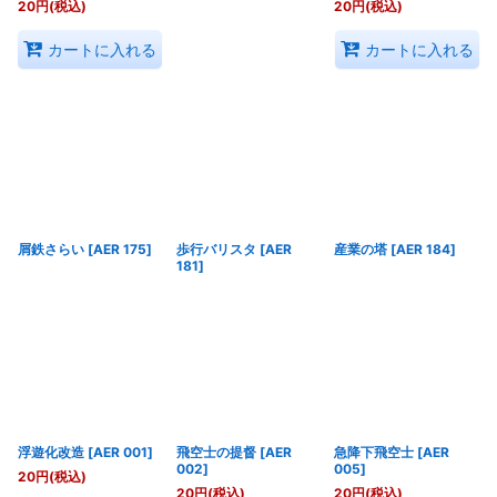
20
円
(税込)
20
円
(税込)
カートに入れる
カートに入れる
屑鉄さらい
[
AER 175
]
歩行バリスタ
[
AER
産業の塔
[
AER 184
]
181
]
浮遊化改造
[
AER 001
]
飛空士の提督
[
AER
急降下飛空士
[
AER
002
]
005
]
20
円
(税込)
20
円
(税込)
20
円
(税込)