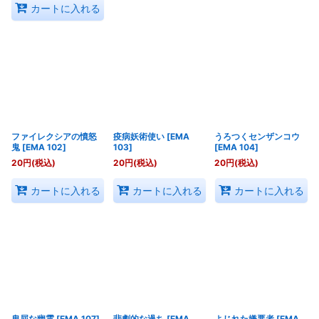
カートに入れる
ファイレクシアの憤怒
疫病妖術使い
[
EMA
うろつくセンザンコウ
鬼
[
EMA 102
]
103
]
[
EMA 104
]
20
円
(税込)
20
円
(税込)
20
円
(税込)
カートに入れる
カートに入れる
カートに入れる
卑屈な幽霊
[
EMA 107
]
悲劇的な過ち
[
EMA
よじれた嫌悪者
[
EMA