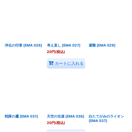
浄化の印章
[
EMA 026
]
考え直し
[
EMA 027
]
避難
[
EMA 029
]
20
円
(税込)
カートに入れる
戦隊の鷹
[
EMA 031
]
天空の先達
[
EMA 036
]
白たてがみのライオン
[
EMA 037
]
20
円
(税込)