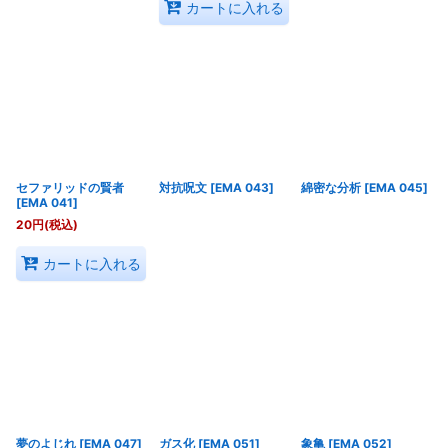
カートに入れる
セファリッドの賢者
対抗呪文
[
EMA 043
]
綿密な分析
[
EMA 045
]
[
EMA 041
]
20
円
(税込)
カートに入れる
夢のよじれ
[
EMA 047
]
ガス化
[
EMA 051
]
象亀
[
EMA 052
]