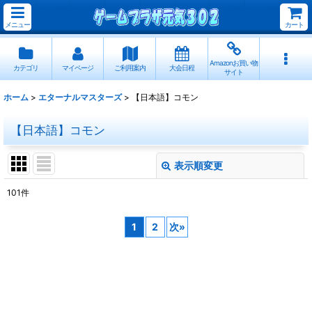
メニュー
カート
Amazonお買い物
カテゴリ
マイページ
ご利用案内
大会日程
サイト
ホーム
>
エターナルマスターズ
>
【日本語】コモン
【日本語】コモン
表示順変更
閉じる
101
件
表示数
:
1
2
次
»
並び順
:
絞り込む