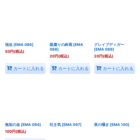
強迫
[
EMA 086
]
眼腐りの終焉
[
EMA
グレイブディガー
088
]
[
EMA 089
]
50
円
(税込)
20
円
(税込)
20
円
(税込)
カートに入れる
カートに入れる
カートに入れる
無垢の血
[
EMA 094
]
吐き気
[
EMA 097
]
夜の囁き
[
EMA 100
]
100
円
(税込)