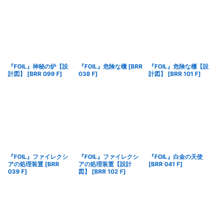
『FOIL』神秘の炉【設
『FOIL』危険な櫃
[
BRR
『FOIL』危険な櫃【設
計図】
[
BRR 099 F
]
038 F
]
計図】
[
BRR 101 F
]
『FOIL』ファイレクシ
『FOIL』ファイレクシ
『FOIL』白金の天使
アの処理装置
[
BRR
アの処理装置【設計
[
BRR 041 F
]
039 F
]
図】
[
BRR 102 F
]