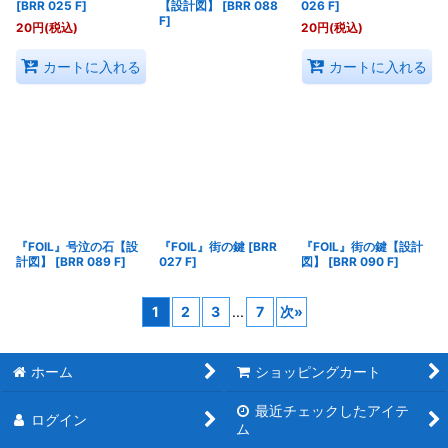
[
BRR 025 F
]
【設計図】
[
BRR 088
026 F
]
F
]
20
円
(税込)
20
円
(税込)
カートに入れる
カートに入れる
『FOIL』号泣の石【設
『FOIL』街の鍵
[
BRR
『FOIL』街の鍵【設計
計図】
[
BRR 089 F
]
027 F
]
図】
[
BRR 090 F
]
1
2
3
...
7
次
»
ホーム
ショッピングカート
最近チェックしたアイテ
ログイン
ム