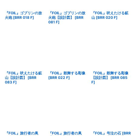
『FOIL』ゴブリンの放
『FOIL』ゴブリンの放
『FOIL』吠えたける鉱
火砲
[
BRR 018 F
]
火砲【設計図】
[
BRR
山
[
BRR 020 F
]
081 F
]
『FOIL』吠えたける鉱
『FOIL』鼓舞する彫像
『FOIL』鼓舞する彫像
山【設計図】
[
BRR
[
BRR 022 F
]
【設計図】
[
BRR 085
083 F
]
F
]
『FOIL』旅行者の凧
『FOIL』旅行者の凧
『FOIL』号泣の石
[
BRR