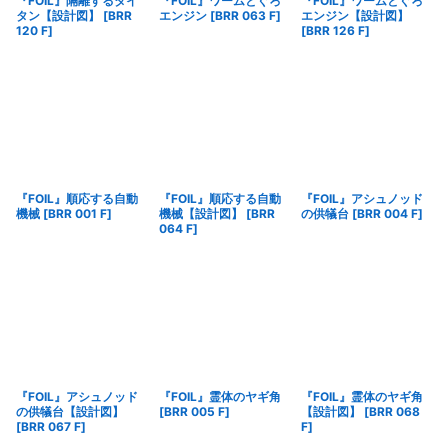
『FOIL』隔離するタイ
『FOIL』ワームとぐろ
『FOIL』ワームとぐろ
タン【設計図】
[
BRR
エンジン
[
BRR 063 F
]
エンジン【設計図】
120 F
]
[
BRR 126 F
]
『FOIL』順応する自動
『FOIL』順応する自動
『FOIL』アシュノッド
機械
[
BRR 001 F
]
機械【設計図】
[
BRR
の供犠台
[
BRR 004 F
]
064 F
]
『FOIL』アシュノッド
『FOIL』霊体のヤギ角
『FOIL』霊体のヤギ角
の供犠台【設計図】
[
BRR 005 F
]
【設計図】
[
BRR 068
[
BRR 067 F
]
F
]