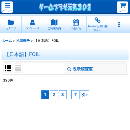
メニュー
カート
Amazonお買い物
カテゴリ
マイページ
ご利用案内
大会日程
サイト
ホーム
>
兄弟戦争
>
【日本語】FOIL
【日本語】FOIL
表示順変更
閉じる
396
件
表示数
:
1
2
3
...
7
次
»
並び順
:
絞り込む