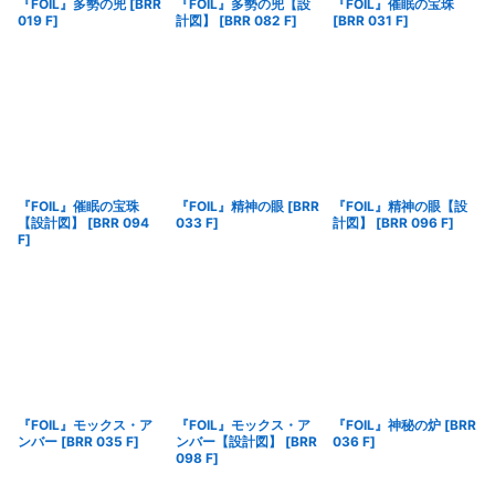
『FOIL』多勢の兜
[
BRR
『FOIL』多勢の兜【設
『FOIL』催眠の宝珠
019 F
]
計図】
[
BRR 082 F
]
[
BRR 031 F
]
『FOIL』催眠の宝珠
『FOIL』精神の眼
[
BRR
『FOIL』精神の眼【設
【設計図】
[
BRR 094
033 F
]
計図】
[
BRR 096 F
]
F
]
『FOIL』モックス・ア
『FOIL』モックス・ア
『FOIL』神秘の炉
[
BRR
ンバー
[
BRR 035 F
]
ンバー【設計図】
[
BRR
036 F
]
098 F
]