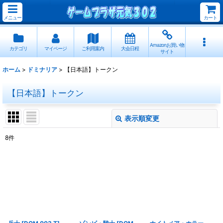
メニュー
カート
Amazonお買い物
カテゴリ
マイページ
ご利用案内
大会日程
サイト
ホーム
>
ドミナリア
>
【日本語】トークン
【日本語】トークン
表示順変更
閉じる
8
件
表示数
:
並び順
:
絞り込む