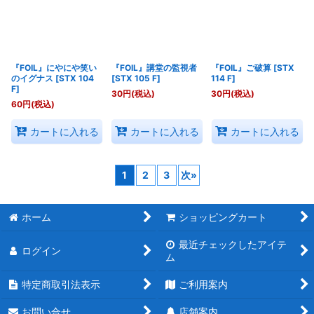
『FOIL』にやにや笑い
『FOIL』講堂の監視者
『FOIL』ご破算
[
STX
のイグナス
[
STX 104
[
STX 105 F
]
114 F
]
F
]
30
円
(税込)
30
円
(税込)
60
円
(税込)
カートに入れる
カートに入れる
カートに入れる
1
2
3
次
»
ホーム
ショッピングカート
最近チェックしたアイテ
ログイン
ム
特定商取引法表示
ご利用案内
お問い合せ
店舗案内