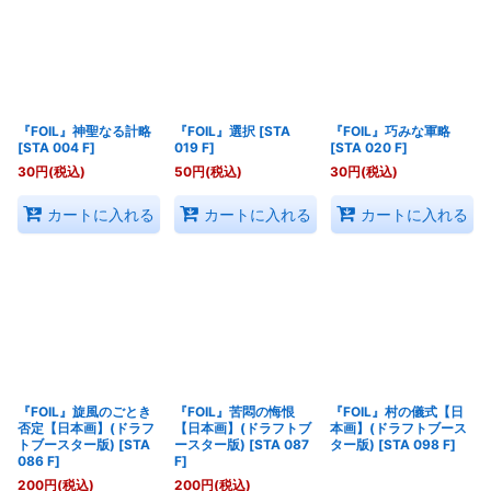
『FOIL』神聖なる計略
『FOIL』選択
[
STA
『FOIL』巧みな軍略
[
STA 004 F
]
019 F
]
[
STA 020 F
]
30
円
(税込)
50
円
(税込)
30
円
(税込)
カートに入れる
カートに入れる
カートに入れる
『FOIL』旋風のごとき
『FOIL』苦悶の悔恨
『FOIL』村の儀式【日
否定【日本画】(ドラフ
【日本画】(ドラフトブ
本画】(ドラフトブース
トブースター版)
[
STA
ースター版)
[
STA 087
ター版)
[
STA 098 F
]
086 F
]
F
]
200
円
(税込)
200
円
(税込)