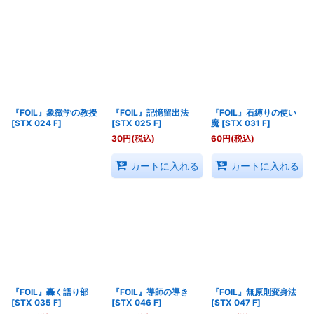
『FOIL』象徴学の教授
『FOIL』記憶留出法
『FOIL』石縛りの使い
[
STX 024 F
]
[
STX 025 F
]
魔
[
STX 031 F
]
30
円
(税込)
60
円
(税込)
カートに入れる
カートに入れる
『FOIL』轟く語り部
『FOIL』導師の導き
『FOIL』無原則変身法
[
STX 035 F
]
[
STX 046 F
]
[
STX 047 F
]