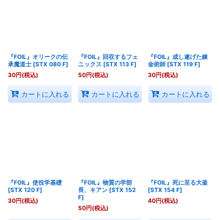
『FOIL』オリークの伝
『FOIL』回収するフェ
『FOIL』成し遂げた錬
承魔道士
[
STX 080 F
]
ニックス
[
STX 113 F
]
金術師
[
STX 119 F
]
30
円
(税込)
50
円
(税込)
30
円
(税込)
カートに入れる
カートに入れる
カートに入れる
『FOIL』使役学基礎
『FOIL』物質の学部
『FOIL』死に至る大釜
[
STX 120 F
]
長、キアン
[
STX 152
[
STX 154 F
]
F
]
30
円
(税込)
40
円
(税込)
50
円
(税込)