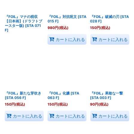
『FOIL』マナの税収
『FOIL』対抗呪文
[
STA
『FOIL』破滅の刃
[
STA
【日本画】(ドラフトブ
015 F
]
028 F
]
ースター版)
[
STA 071
980
円
(税込)
150
円
(税込)
F
]
カートに入れる
カートに入れる
『FOIL』新たな芽吹き
『FOIL』化膿
[
STA
『FOIL』果敢な一撃
[
STA 056 F
]
063 F
]
[
STA 003 F
]
150
円
(税込)
150
円
(税込)
90
円
(税込)
カートに入れる
カートに入れる
カートに入れる