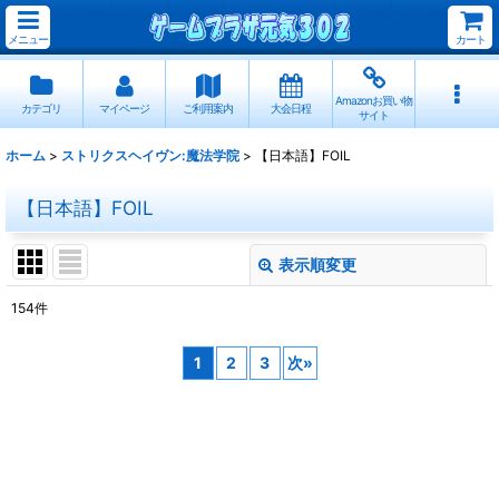
メニュー
カート
Amazonお買い物
カテゴリ
マイページ
ご利用案内
大会日程
サイト
ホーム
>
ストリクスヘイヴン:魔法学院
>
【日本語】FOIL
【日本語】FOIL
表示順変更
閉じる
154
件
表示数
:
1
2
3
次
»
並び順
:
絞り込む