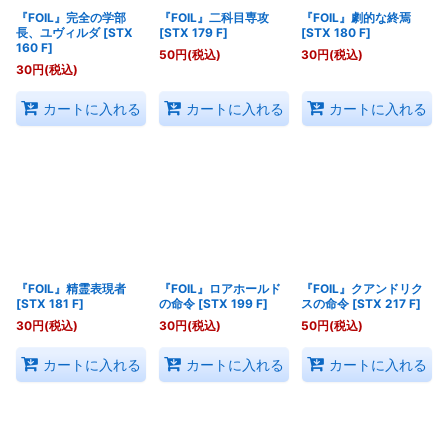
『FOIL』完全の学部
『FOIL』二科目専攻
『FOIL』劇的な終焉
長、ユヴィルダ
[
STX
[
STX 179 F
]
[
STX 180 F
]
160 F
]
50
円
(税込)
30
円
(税込)
30
円
(税込)
カートに入れる
カートに入れる
カートに入れる
『FOIL』精霊表現者
『FOIL』ロアホールド
『FOIL』クアンドリク
[
STX 181 F
]
の命令
[
STX 199 F
]
スの命令
[
STX 217 F
]
30
円
(税込)
30
円
(税込)
50
円
(税込)
カートに入れる
カートに入れる
カートに入れる