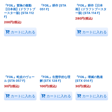
『FOIL』冒険の衝動
『FOIL』耕作
[
STA
『FOIL』耕作【日本
【日本画】(ドラフトブ
051 F
]
画】(ドラフトブースタ
ースター版)
[
STA 112
ー版)
[
STA 114 F
]
F
]
280
円
(税込)
200
円
(税込)
カートに入れる
カートに入れる
『FOIL』蛇皮のヴェー
『FOIL』生態学的な理
『FOIL』壊滅の熟達
ル
[
STA 057 F
]
解
[
STX 128 F
]
[
STX 014 F
]
30
円
(税込)
100
円
(税込)
30
円
(税込)
カートに入れる
カートに入れる
カートに入れる