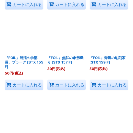
カートに入れる
カートに入れる
カートに入れる
『FOIL』混沌の学部
『FOIL』無私の象形織
『FOIL』奔流の彫刻家
長、プラーグ
[
STX 155
り
[
STX 157 F
]
[
STX 159 F
]
F
]
30
円
(税込)
50
円
(税込)
50
円
(税込)
カートに入れる
カートに入れる
カートに入れる