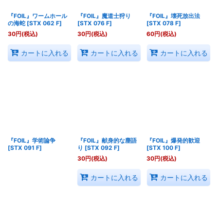
『FOIL』ワームホール
『FOIL』魔道士狩り
『FOIL』壊死放出法
の海蛇
[
STX 062 F
]
[
STX 076 F
]
[
STX 078 F
]
30
円
(税込)
30
円
(税込)
60
円
(税込)
カートに入れる
カートに入れる
カートに入れる
『FOIL』学術論争
『FOIL』献身的な塵語
『FOIL』爆発的歓迎
[
STX 091 F
]
り
[
STX 092 F
]
[
STX 100 F
]
30
円
(税込)
30
円
(税込)
カートに入れる
カートに入れる