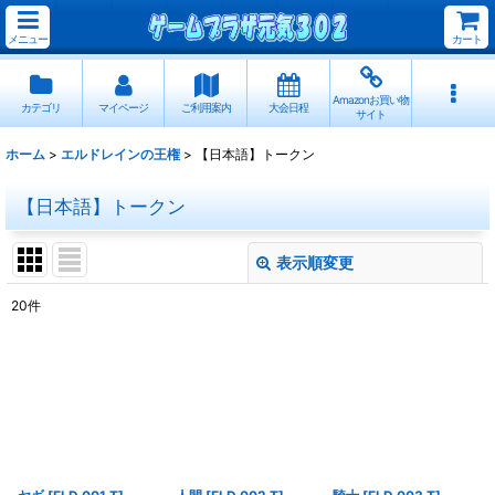
メニュー
カート
Amazonお買い物
カテゴリ
マイページ
ご利用案内
大会日程
サイト
ホーム
>
エルドレインの王権
>
【日本語】トークン
【日本語】トークン
表示順変更
閉じる
20
件
表示数
:
並び順
:
絞り込む