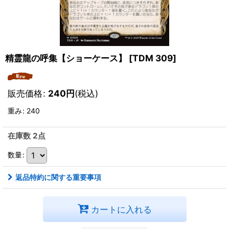
精霊龍の呼集【ショーケース】
[
TDM 309
]
販売価格
:
240
円
(税込)
重み
:
240
在庫数 2点
数量
:
返品特約に関する重要事項
カートに入れる