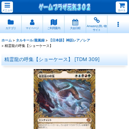
メニュー
カート
Amazonお買い物
カテゴリ
マイページ
ご利用案内
大会日程
サイト
ホーム
>
タルキール:龍嵐録
>
【日本語】神話レア／レア
>
精霊龍の呼集【ショーケース】
精霊龍の呼集【ショーケース】
[
TDM 309
]