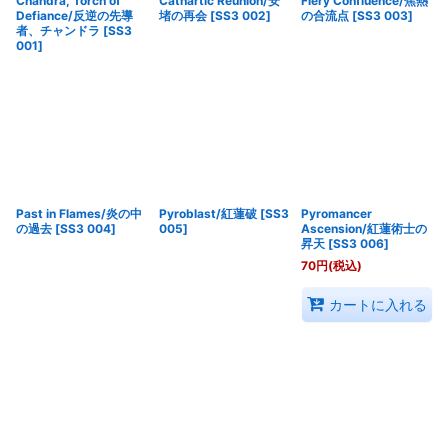
Chandra, Torch of
Cathartic Reunion/安
Fiery Confluence/焦熱
絞り込む
Defiance/反逆の先導
堵の再会
[
SS3 002
]
の合流点
[
SS3 003
]
者、チャンドラ
[
SS3
001
]
Past in Flames/炎の中
Pyroblast/紅蓮破
[
SS3
Pyromancer
の過去
[
SS3 004
]
005
]
Ascension/紅蓮術士の
昇天
[
SS3 006
]
70
円
(税込)
カートに入れる