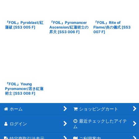
『FOIL』Pyroblast/紅
『FOIL』Pyromancer
『FOIL』Rite of
蓮破
[
SS3 005 F
]
Ascension/紅蓮術士の
Flame/炎の儀式
[
SS3
昇天
[
SS3 006 F
]
007 F
]
『FOIL』Young
Pyromancer/若き紅蓮
術士
[
SS3 008 F
]
ホーム
ショッピングカート
最近チェックしたアイテ
ログイン
ム
特定商取引法表示
ご利用案内