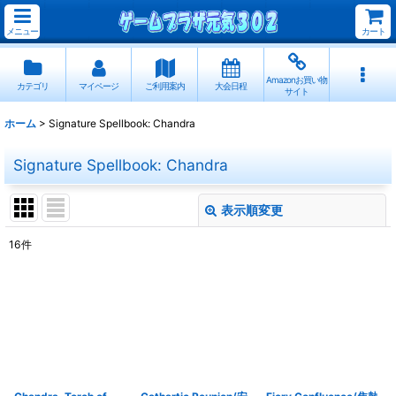
メニュー
カート
Amazonお買い物
カテゴリ
マイページ
ご利用案内
大会日程
サイト
ホーム
>
Signature Spellbook: Chandra
Signature Spellbook: Chandra
表示順変更
閉じる
16
件
サブカテゴリ
:
表示数
:
並び順
: