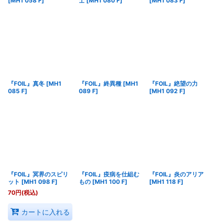
[
MH1 058 F
]
士
[
MH1 080 F
]
[
MH1 083 F
]
『FOIL』真冬
[
MH1
『FOIL』終異種
[
MH1
『FOIL』絶望の力
085 F
]
089 F
]
[
MH1 092 F
]
『FOIL』冥界のスピリ
『FOIL』疫病を仕組む
『FOIL』炎のアリア
ット
[
MH1 098 F
]
もの
[
MH1 100 F
]
[
MH1 118 F
]
70
円
(税込)
カートに入れる