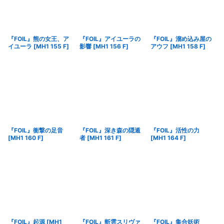
『FOIL』熊の女王、ア
『FOIL』アイユーラの
『FOIL』溜め込み屋の
イユーラ
[
MH1 155 F
]
影響
[
MH1 156 F
]
アウフ
[
MH1 158 F
]
『FOIL』衝撃の足音
『FOIL』深き森の隠遁
『FOIL』活性の力
[
MH1 160 F
]
者
[
MH1 161 F
]
[
MH1 164 F
]
『FOIL』起源
[
MH1
『FOIL』斬雲スリヴァ
『FOIL』集合妖術