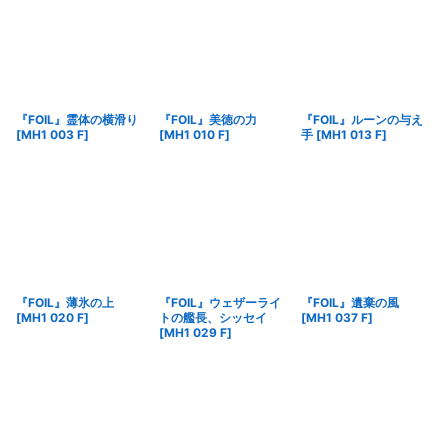
『FOIL』霊体の横滑り
『FOIL』美徳の力
『FOIL』ルーンの与え
[
MH1 003 F
]
[
MH1 010 F
]
手
[
MH1 013 F
]
『FOIL』薄氷の上
『FOIL』ウェザーライ
『FOIL』遺棄の風
[
MH1 020 F
]
トの艦長、シッセイ
[
MH1 037 F
]
[
MH1 029 F
]