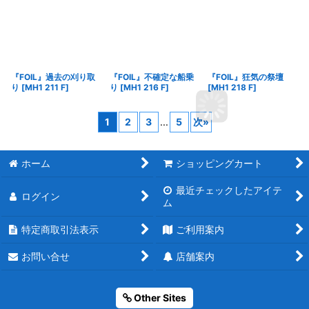
『FOIL』過去の刈り取
『FOIL』不確定な船乗
『FOIL』狂気の祭壇
り
[
MH1 211 F
]
り
[
MH1 216 F
]
[
MH1 218 F
]
1
2
3
...
5
次
»
ホーム
ショッピングカート
最近チェックしたアイテ
ログイン
ム
特定商取引法表示
ご利用案内
お問い合せ
店舗案内
Other Sites