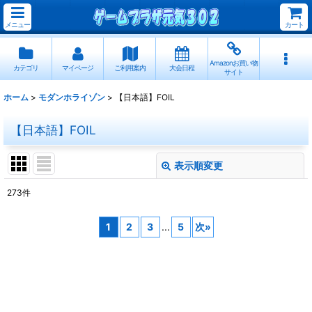
メニュー
カート
Amazonお買い物
カテゴリ
マイページ
ご利用案内
大会日程
サイト
ホーム
>
モダンホライゾン
>
【日本語】FOIL
【日本語】FOIL
表示順変更
閉じる
273
件
表示数
:
1
2
3
...
5
次
»
並び順
:
絞り込む