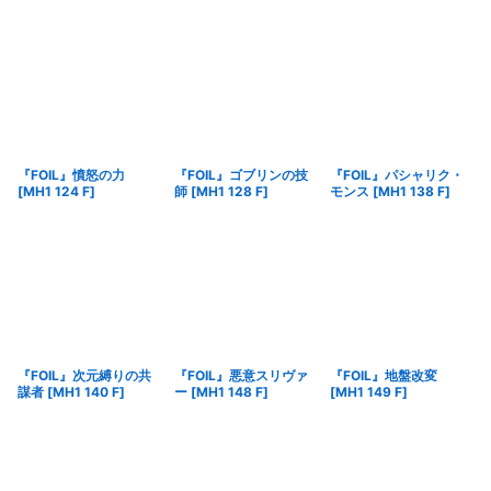
『FOIL』憤怒の力
『FOIL』ゴブリンの技
『FOIL』パシャリク・
[
MH1 124 F
]
師
[
MH1 128 F
]
モンス
[
MH1 138 F
]
『FOIL』次元縛りの共
『FOIL』悪意スリヴァ
『FOIL』地盤改変
謀者
[
MH1 140 F
]
ー
[
MH1 148 F
]
[
MH1 149 F
]