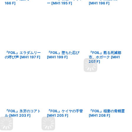
166 F
]
ー
[
MH1 195 F
]
[
MH1 196 F
]
『FOIL』エラダムリー
『FOIL』堕ちた忍び
『FOIL』甦る死滅都
の呼び声
[
MH1 197 F
]
[
MH1 199 F
]
市、ホガーク
[
MH1
202 F
]
『FOIL』氷牙のコアト
『FOIL』ケイヤの手管
『FOIL』稲妻の骨精霊
ル
[
MH1 203 F
]
[
MH1 205 F
]
[
MH1 208 F
]