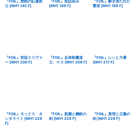
『FOIL』歴戦の紅蓮術
『FOIL』呪詛呑み
『FOIL』解き放たれた
士
[
MH1 145 F
]
[
MH1 168 F
]
繁栄
[
MH1 189 F
]
『FOIL』初祖スリヴァ
『FOIL』反体制魔道
『FOIL』レンと六番
ー
[
MH1 200 F
]
士、ケス
[
MH1 206 F
]
[
MH1 217 F
]
『FOIL』モックス・タ
『FOIL』筋腱と鋼鉄の
『FOIL』真理と正義の
ンタライト
[
MH1 226
剣
[
MH1 228 F
]
剣
[
MH1 229 F
]
F
]