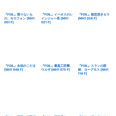
『FOIL』限りないも
『FOIL』イーオスのレ
『FOIL』慈悲深きセラ
の、モロフォン
[
MH1
インジャー長
[
MH1
[
MH1 026 F
]
001 F
]
021 F
]
『FOIL』永劫のこだま
『FOIL』最高工匠卿、
『FOIL』スランの医
[
MH1 046 F
]
ウルザ
[
MH1 075 F
]
師、ヨーグモス
[
MH1
116 F
]