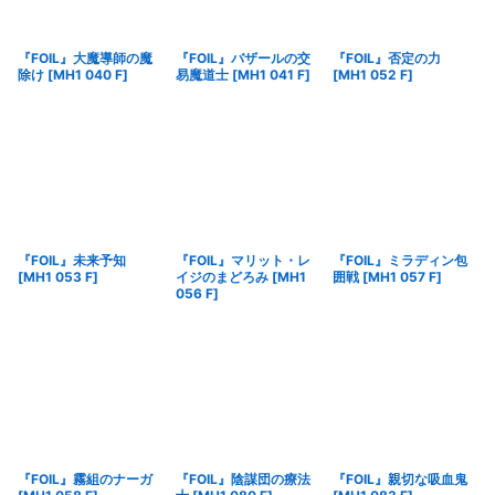
『FOIL』大魔導師の魔
『FOIL』バザールの交
『FOIL』否定の力
除け
[
MH1 040 F
]
易魔道士
[
MH1 041 F
]
[
MH1 052 F
]
『FOIL』未来予知
『FOIL』マリット・レ
『FOIL』ミラディン包
[
MH1 053 F
]
イジのまどろみ
[
MH1
囲戦
[
MH1 057 F
]
056 F
]
『FOIL』霧組のナーガ
『FOIL』陰謀団の療法
『FOIL』親切な吸血鬼