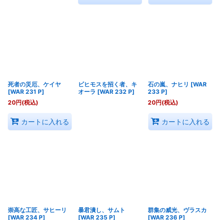
死者の災厄、ケイヤ
ビヒモスを招く者、キ
石の嵐、ナヒリ
[
WAR
[
WAR 231 P
]
オーラ
[
WAR 232 P
]
233 P
]
20
円
(税込)
20
円
(税込)
カートに入れる
カートに入れる
崇高な工匠、サヒーリ
暴君潰し、サムト
群集の威光、ヴラスカ
[
WAR 234 P
]
[
WAR 235 P
]
[
WAR 236 P
]