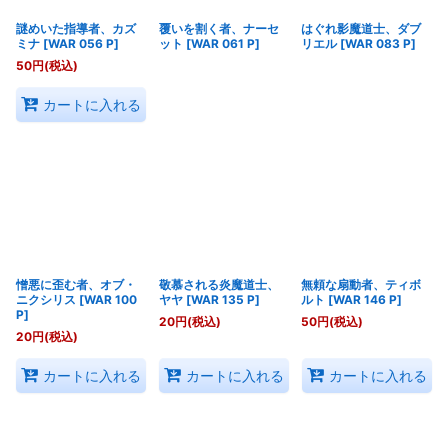
謎めいた指導者、カズ
覆いを割く者、ナーセ
はぐれ影魔道士、ダブ
ミナ
[
WAR 056 P
]
ット
[
WAR 061 P
]
リエル
[
WAR 083 P
]
50
円
(税込)
カートに入れる
憎悪に歪む者、オブ・
敬慕される炎魔道士、
無頼な扇動者、ティボ
ニクシリス
[
WAR 100
ヤヤ
[
WAR 135 P
]
ルト
[
WAR 146 P
]
P
]
20
円
(税込)
50
円
(税込)
20
円
(税込)
カートに入れる
カートに入れる
カートに入れる