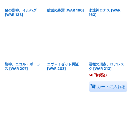
猪の祟神、イルハグ
破滅の終焉
[
WAR 160
]
永遠神ロナス
[
WAR
[
WAR 133
]
163
]
龍神、ニコル・ボーラ
ニヴ＝ミゼット再誕
混種の頂点、ロアレス
ス
[
WAR 207
]
[
WAR 208
]
ク
[
WAR 213
]
50
円
(税込)
カートに入れる