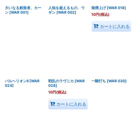
大いなる創造者、カー
人知を超えるもの、ウ
狼煙上げ
[
WAR 018
]
ン
[
WAR 001
]
ギン
[
WAR 002
]
10
円
(税込)
カートに入れる
パルヘリオンII
[
WAR
戦乱のラヴニカ
[
WAR
一騎打ち
[
WAR 030
]
024
]
028
]
10
円
(税込)
カートに入れる