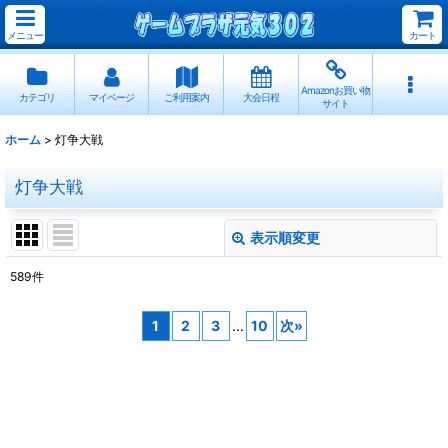
メニュー
カート
Amazonお買い物
カテゴリ
マイページ
ご利用案内
大会日程
サイト
ホーム
>
灯争大戦
灯争大戦
表示順変更
閉じる
589
件
サブカテゴリ
:
1
2
3
...
10
次
»
表示数
:
並び順
: