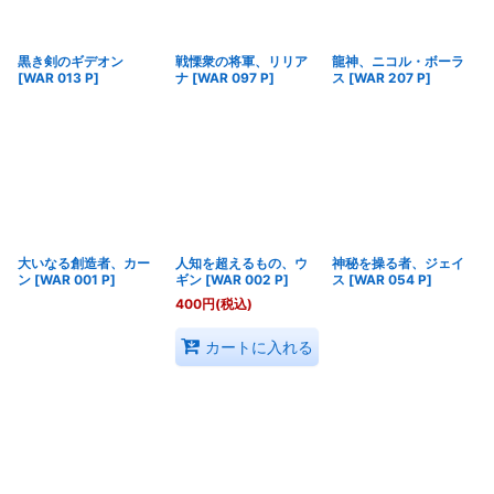
絞り込む
黒き剣のギデオン
戦慄衆の将軍、リリア
龍神、ニコル・ボーラ
[
WAR 013 P
]
ナ
[
WAR 097 P
]
ス
[
WAR 207 P
]
大いなる創造者、カー
人知を超えるもの、ウ
神秘を操る者、ジェイ
ン
[
WAR 001 P
]
ギン
[
WAR 002 P
]
ス
[
WAR 054 P
]
400
円
(税込)
カートに入れる