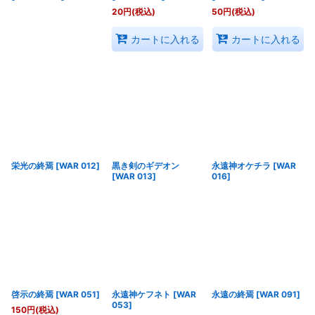
20
円
(税込)
50
円
(税込)
カートに入れる
カートに入れる
栄光の終焉
[
WAR 012
]
黒き剣のギデオン
永遠神オケチラ
[
WAR
[
WAR 013
]
016
]
啓示の終焉
[
WAR 051
]
永遠神ケフネト
[
WAR
永遠の終焉
[
WAR 091
]
053
]
150
円
(税込)