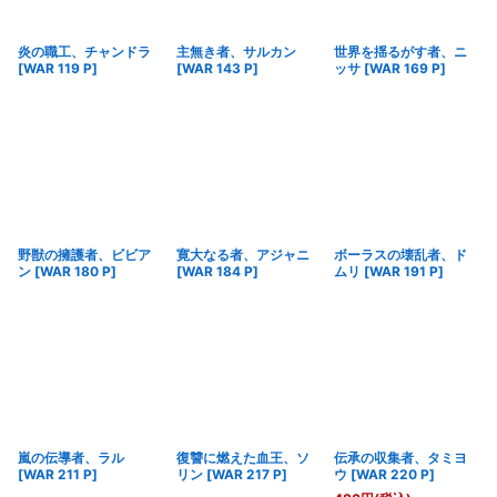
炎の職工、チャンドラ
主無き者、サルカン
世界を揺るがす者、ニ
[
WAR 119 P
]
[
WAR 143 P
]
ッサ
[
WAR 169 P
]
野獣の擁護者、ビビア
寛大なる者、アジャニ
ボーラスの壊乱者、ド
ン
[
WAR 180 P
]
[
WAR 184 P
]
ムリ
[
WAR 191 P
]
嵐の伝導者、ラル
復讐に燃えた血王、ソ
伝承の収集者、タミヨ
[
WAR 211 P
]
リン
[
WAR 217 P
]
ウ
[
WAR 220 P
]