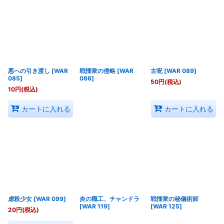
悪への引き渡し
[
WAR
戦慄衆の侵略
[
WAR
古呪
[
WAR 089
]
085
]
086
]
50
円
(税込)
10
円
(税込)
カートに入れる
カートに入れる
虐殺少女
[
WAR 099
]
炎の職工、チャンドラ
戦慄衆の秘儀術師
[
WAR 119
]
[
WAR 125
]
20
円
(税込)