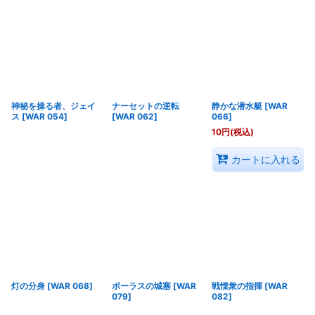
神秘を操る者、ジェイ
ナーセットの逆転
静かな潜水艇
[
WAR
ス
[
WAR 054
]
[
WAR 062
]
066
]
10
円
(税込)
カートに入れる
灯の分身
[
WAR 068
]
ボーラスの城塞
[
WAR
戦慄衆の指揮
[
WAR
079
]
082
]