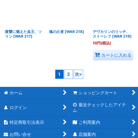
復讐に燃えた血王、ソ
魂の占者
[
WAR 218
]
デヴカリンのリッチ、
リン
[
WAR 217
]
ストーレフ
[
WAR 219
]
10
円
(税込)
カートに入れる
1
2
次
»
ホーム
ショッピングカート
最近チェックしたアイテ
ログイン
ム
特定商取引法表示
ご利用案内
お問い合せ
店舗案内