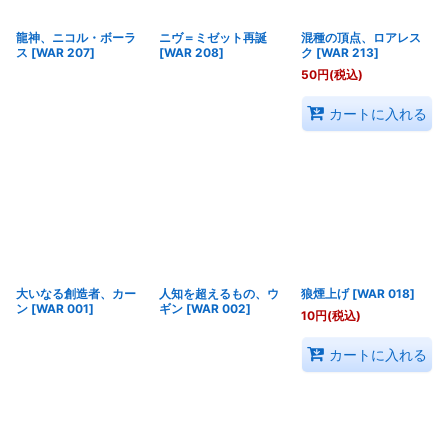
龍神、ニコル・ボーラ
ニヴ＝ミゼット再誕
混種の頂点、ロアレス
ス
[
WAR 207
]
[
WAR 208
]
ク
[
WAR 213
]
50
円
(税込)
カートに入れる
大いなる創造者、カー
人知を超えるもの、ウ
狼煙上げ
[
WAR 018
]
ン
[
WAR 001
]
ギン
[
WAR 002
]
10
円
(税込)
カートに入れる