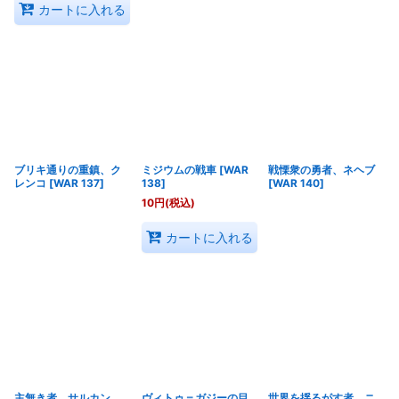
カートに入れる
ブリキ通りの重鎮、ク
ミジウムの戦車
[
WAR
戦慄衆の勇者、ネヘブ
レンコ
[
WAR 137
]
138
]
[
WAR 140
]
10
円
(税込)
カートに入れる
主無き者、サルカン
ヴィトゥ＝ガジーの目
世界を揺るがす者、ニ