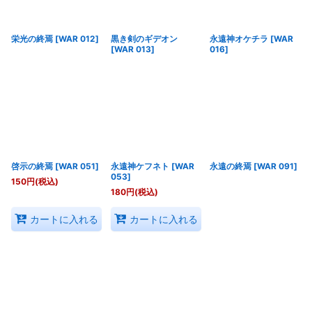
栄光の終焉
[
WAR 012
]
黒き剣のギデオン
永遠神オケチラ
[
WAR
[
WAR 013
]
016
]
啓示の終焉
[
WAR 051
]
永遠神ケフネト
[
WAR
永遠の終焉
[
WAR 091
]
053
]
150
円
(税込)
180
円
(税込)
カートに入れる
カートに入れる