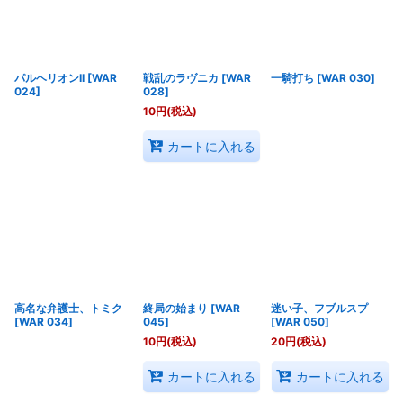
パルヘリオンII
[
WAR
戦乱のラヴニカ
[
WAR
一騎打ち
[
WAR 030
]
024
]
028
]
10
円
(税込)
カートに入れる
高名な弁護士、トミク
終局の始まり
[
WAR
迷い子、フブルスプ
[
WAR 034
]
045
]
[
WAR 050
]
10
円
(税込)
20
円
(税込)
カートに入れる
カートに入れる