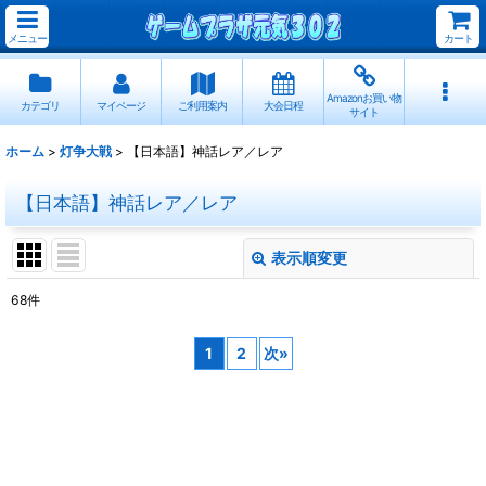
メニュー
カート
Amazonお買い物
カテゴリ
マイページ
ご利用案内
大会日程
サイト
ホーム
>
灯争大戦
>
【日本語】神話レア／レア
【日本語】神話レア／レア
表示順変更
閉じる
68
件
表示数
:
1
2
次
»
並び順
:
絞り込む