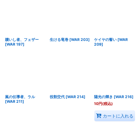
贖いし者、フェザー
生ける竜巻
[
WAR 203
]
ケイヤの誓い
[
WAR
[
WAR 197
]
209
]
嵐の伝導者、ラル
役割交代
[
WAR 214
]
陽光の輝き
[
WAR 216
]
[
WAR 211
]
10
円
(税込)
カートに入れる