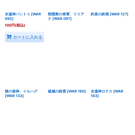
永遠神バントゥ
[
WAR
戦慄衆の将軍、リリア
約束の終焉
[
WAR 127
]
092
]
ナ
[
WAR 097
]
100
円
(税込)
カートに入れる
猪の祟神、イルハグ
破滅の終焉
[
WAR 160
]
永遠神ロナス
[
WAR
[
WAR 133
]
163
]