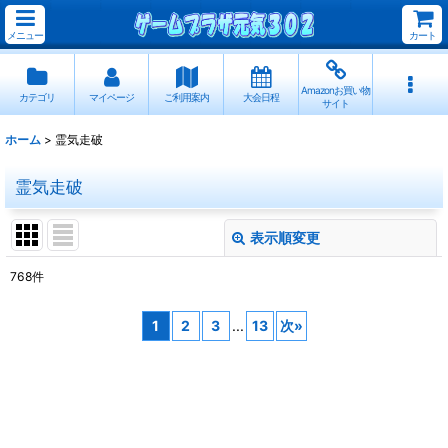
メニュー
カート
Amazonお買い物
カテゴリ
マイページ
ご利用案内
大会日程
サイト
ホーム
>
霊気走破
霊気走破
表示順変更
閉じる
768
件
サブカテゴリ
:
1
2
3
...
13
次
»
表示数
:
並び順
: