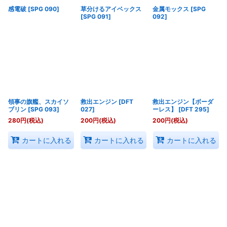
感電破
[
SPG 090
]
草分けるアイベックス
金属モックス
[
SPG
[
SPG 091
]
092
]
領事の旗艦、スカイソ
救出エンジン
[
DFT
救出エンジン【ボーダ
ブリン
[
SPG 093
]
027
]
ーレス】
[
DFT 295
]
280
円
(税込)
200
円
(税込)
200
円
(税込)
カートに入れる
カートに入れる
カートに入れる