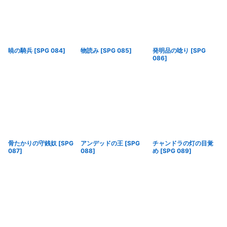
暁の騎兵
[
SPG 084
]
物読み
[
SPG 085
]
発明品の唸り
[
SPG
086
]
骨たかりの守銭奴
[
SPG
アンデッドの王
[
SPG
チャンドラの灯の目覚
087
]
088
]
め
[
SPG 089
]