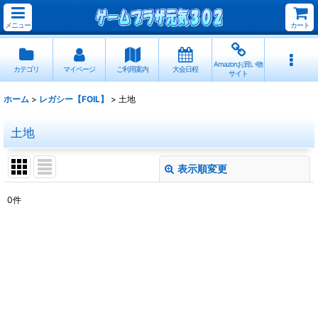
メニュー
カート
Amazonお買い物
カテゴリ
マイページ
ご利用案内
大会日程
サイト
ホーム
>
レガシー【FOIL】
>
土地
土地
表示順変更
閉じる
0
件
表示数
:
並び順
:
絞り込む