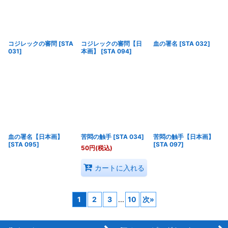
コジレックの審問
[
STA
コジレックの審問【日
血の署名
[
STA 032
]
031
]
本画】
[
STA 094
]
血の署名【日本画】
苦悶の触手
[
STA 034
]
苦悶の触手【日本画】
[
STA 095
]
[
STA 097
]
50
円
(税込)
カートに入れる
1
2
3
...
10
次
»