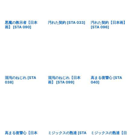
悪魔の教示者【日本
汚れた契約
[
STA 033
]
汚れた契約【日本画】
画】
[
STA 090
]
[
STA 096
]
混沌のねじれ
[
STA
混沌のねじれ【日本
高まる復讐心
[
STA
038
]
画】
[
STA 099
]
040
]
高まる復讐心【日本
ミジックスの熟達
[
STA
ミジックスの熟達【日