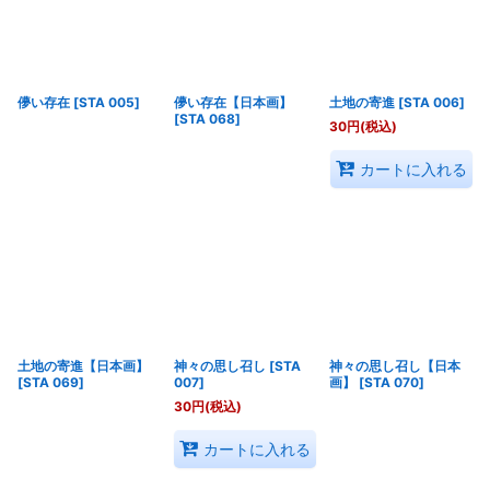
儚い存在
[
STA 005
]
儚い存在【日本画】
土地の寄進
[
STA 006
]
[
STA 068
]
30
円
(税込)
カートに入れる
土地の寄進【日本画】
神々の思し召し
[
STA
神々の思し召し【日本
[
STA 069
]
007
]
画】
[
STA 070
]
30
円
(税込)
カートに入れる