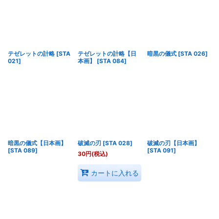
テゼレットの計略
[
STA
テゼレットの計略【日
暗黒の儀式
[
STA 026
]
021
]
本画】
[
STA 084
]
暗黒の儀式【日本画】
破滅の刃
[
STA 028
]
破滅の刃【日本画】
[
STA 089
]
[
STA 091
]
30
円
(税込)
カートに入れる