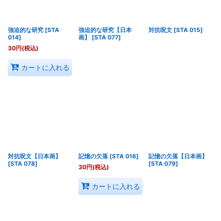
強迫的な研究
[
STA
強迫的な研究【日本
対抗呪文
[
STA 015
]
014
]
画】
[
STA 077
]
30
円
(税込)
カートに入れる
対抗呪文【日本画】
記憶の欠落
[
STA 016
]
記憶の欠落【日本画】
[
STA 078
]
[
STA 079
]
30
円
(税込)
カートに入れる