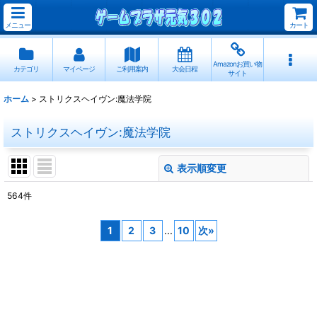
メニュー
カート
Amazonお買い物
カテゴリ
マイページ
ご利用案内
大会日程
サイト
ホーム
>
ストリクスヘイヴン:魔法学院
ストリクスヘイヴン:魔法学院
表示順変更
閉じる
564
件
サブカテゴリ
:
1
2
3
...
10
次
»
表示数
:
並び順
: