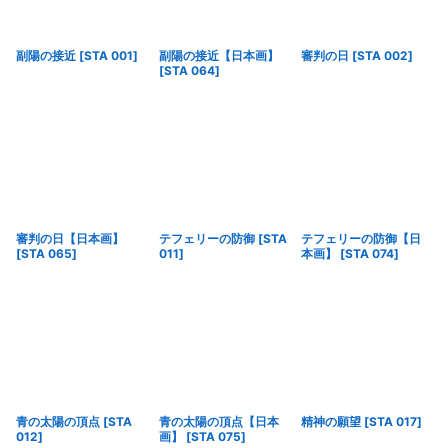
絞り込む
副陽の接近
[
STA 001
]
副陽の接近【日本画】
審判の日
[
STA 002
]
[
STA 064
]
審判の日【日本画】
テフェリーの防御
[
STA
テフェリーの防御【日
[
STA 065
]
011
]
本画】
[
STA 074
]
青の太陽の頂点
[
STA
青の太陽の頂点【日本
精神の願望
[
STA 017
]
012
]
画】
[
STA 075
]