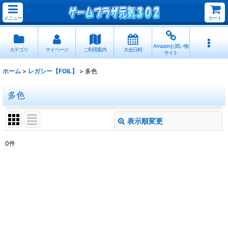
メニュー
カート
Amazonお買い物
カテゴリ
マイページ
ご利用案内
大会日程
サイト
ホーム
>
レガシー【FOIL】
>
多色
多色
表示順変更
閉じる
0
件
表示数
:
並び順
:
絞り込む