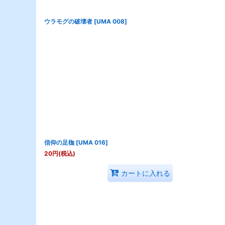
ウラモグの破壊者
[
UMA 008
]
信仰の足枷
[
UMA 016
]
20
円
(税込)
カートに入れる