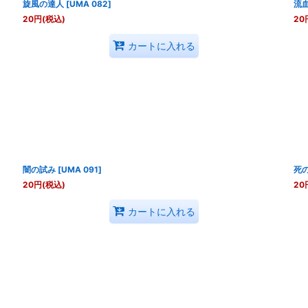
旋風の達人
[
UMA 082
]
流
20
円
(税込)
20
カートに入れる
闇の試み
[
UMA 091
]
死
20
円
(税込)
20
カートに入れる