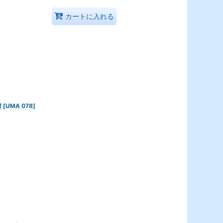
カートに入れる
慮
[
UMA 078
]