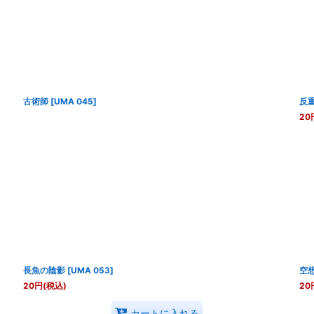
古術師
[
UMA 045
]
反
20
長魚の陰影
[
UMA 053
]
空
20
円
(税込)
20
カートに入れる