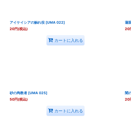
アイケイシアの触れ役
[
UMA 022
]
蓮
20
円
(税込)
20
カートに入れる
砂の殉教者
[
UMA 025
]
闇
50
円
(税込)
20
カートに入れる