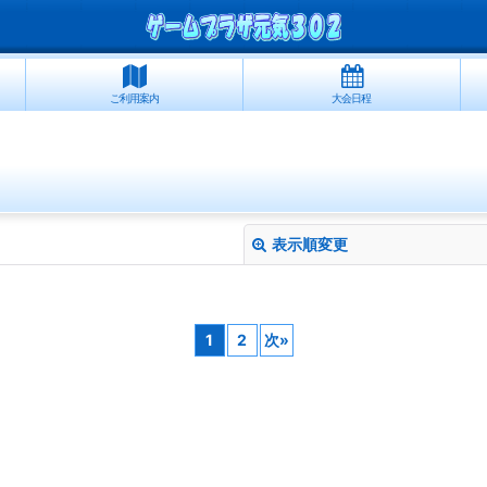
ご利用案内
大会日程
表示順変更
1
2
次
»
絞り込む