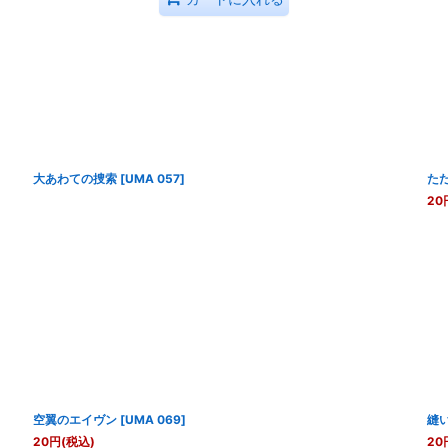
大あわての捜索
[
UMA 057
]
た
20
空翼のエイヴン
[
UMA 069
]
縫
20
円
(税込)
20