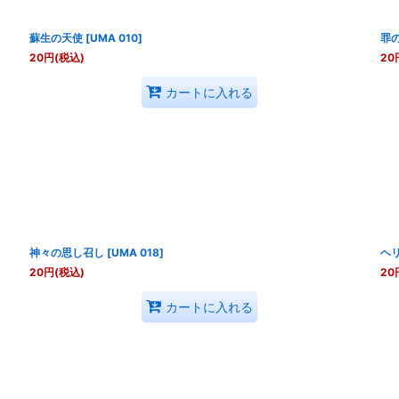
蘇生の天使
[
UMA 010
]
罪
20
円
(税込)
20
カートに入れる
神々の思し召し
[
UMA 018
]
ヘ
20
円
(税込)
20
カートに入れる