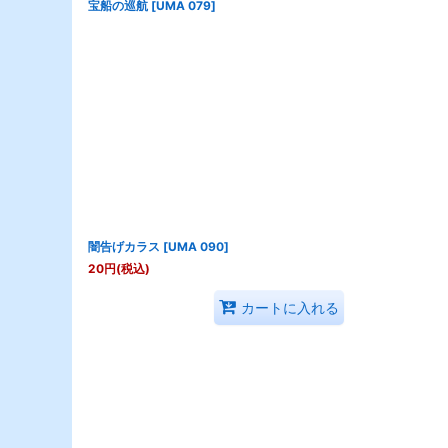
宝船の巡航
[
UMA 079
]
闇告げカラス
[
UMA 090
]
20
円
(税込)
カートに入れる