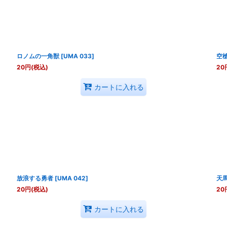
ロノムの一角獣
[
UMA 033
]
空
20
円
(税込)
20
カートに入れる
放浪する勇者
[
UMA 042
]
天
20
円
(税込)
20
カートに入れる