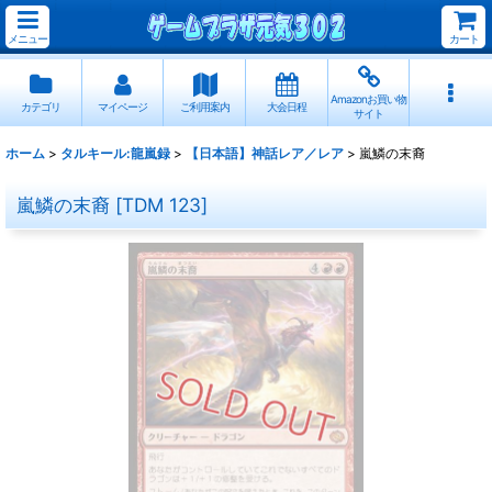
メニュー
カート
Amazonお買い物
カテゴリ
マイページ
ご利用案内
大会日程
サイト
ホーム
>
タルキール:龍嵐録
>
【日本語】神話レア／レア
>
嵐鱗の末裔
嵐鱗の末裔
[
TDM 123
]