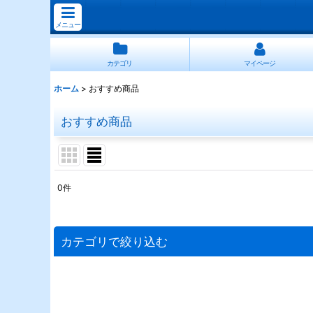
メニュー
カテゴリ
マイページ
ホーム
>
おすすめ商品
おすすめ商品
0
件
表示数
:
並び順
:
カテゴリで絞り込む
FINAL FANTASY
タルキール:龍嵐録