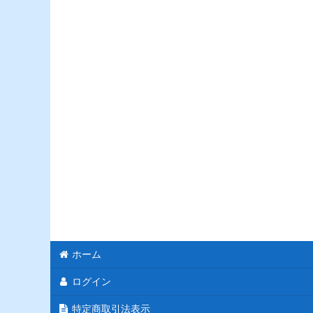
霊気走破
ファウンデーションズ
ダスクモーン：戦慄の館
ブルームバロウ
モダンホライゾン3
サンダージャンクションの無法者
ポケモンカードゲーム
カルロフ邸殺人事件
ホーム
イクサラン:失われし洞窟
ログイン
エルドレインの森
特定商取引法表示