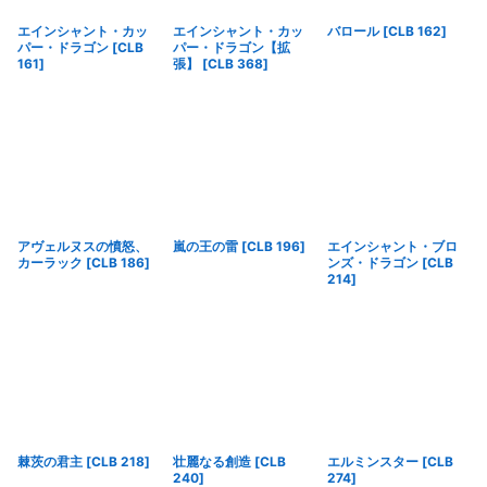
エインシャント・カッ
エインシャント・カッ
バロール
[
CLB 162
]
パー・ドラゴン
[
CLB
パー・ドラゴン【拡
161
]
張】
[
CLB 368
]
アヴェルヌスの憤怒、
嵐の王の雷
[
CLB 196
]
エインシャント・ブロ
カーラック
[
CLB 186
]
ンズ・ドラゴン
[
CLB
214
]
棘茨の君主
[
CLB 218
]
壮麗なる創造
[
CLB
エルミンスター
[
CLB
240
]
274
]