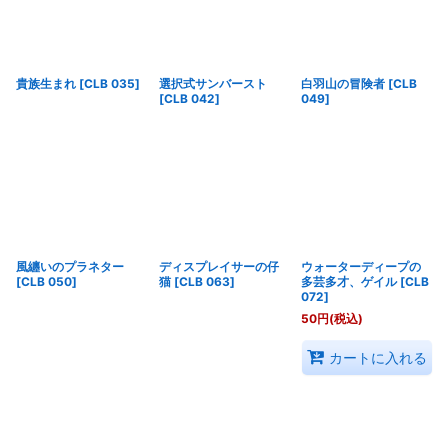
貴族生まれ
[
CLB 035
]
選択式サンバースト
白羽山の冒険者
[
CLB
[
CLB 042
]
049
]
風纏いのプラネター
ディスプレイサーの仔
ウォーターディープの
[
CLB 050
]
猫
[
CLB 063
]
多芸多才、ゲイル
[
CLB
072
]
50
円
(税込)
カートに入れる