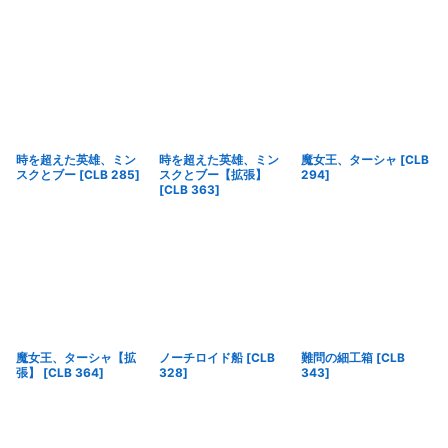
時を超えた英雄、ミン
時を超えた英雄、ミン
魔女王、ターシャ
[
CLB
スクとブー
[
CLB 285
]
スクとブー【拡張】
294
]
[
CLB 363
]
魔女王、ターシャ【拡
ノーチロイド船
[
CLB
難問の細工箱
[
CLB
張】
[
CLB 364
]
328
]
343
]