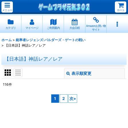
メニュー
カート
Amazonお買い物
カテゴリ
マイページ
ご利用案内
大会日程
サイト
ホーム
>
統率者レジェンズ:バルダーズ・ゲートの戦い
>
【日本語】神話レア／レア
【日本語】神話レア／レア
表示順変更
閉じる
116
件
表示数
:
1
2
次
»
並び順
:
絞り込む