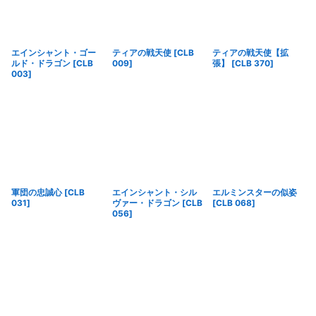
エインシャント・ゴー
ティアの戦天使
[
CLB
ティアの戦天使【拡
ルド・ドラゴン
[
CLB
009
]
張】
[
CLB 370
]
003
]
軍団の忠誠心
[
CLB
エインシャント・シル
エルミンスターの似姿
031
]
ヴァー・ドラゴン
[
CLB
[
CLB 068
]
056
]