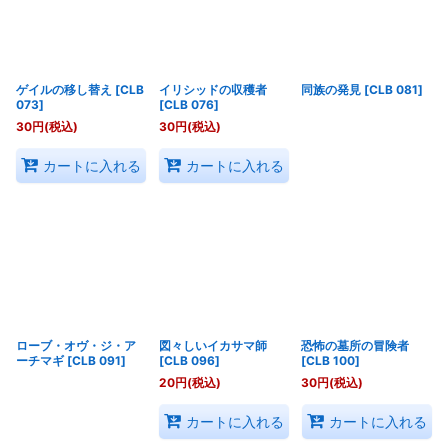
ゲイルの移し替え
[
CLB
イリシッドの収穫者
同族の発見
[
CLB 081
]
073
]
[
CLB 076
]
30
円
(税込)
30
円
(税込)
カートに入れる
カートに入れる
ローブ・オヴ・ジ・ア
図々しいイカサマ師
恐怖の墓所の冒険者
ーチマギ
[
CLB 091
]
[
CLB 096
]
[
CLB 100
]
20
円
(税込)
30
円
(税込)
カートに入れる
カートに入れる