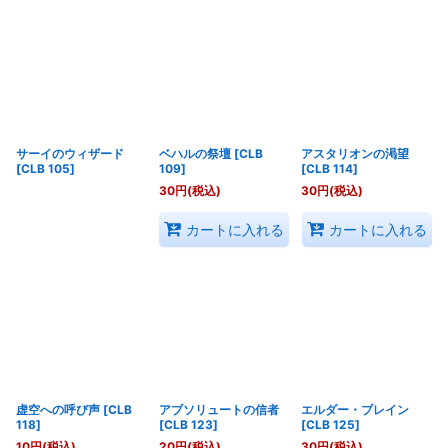
サーイのウィザード
ベハルの祭壇
[
CLB
アスタリオンの渇望
[
CLB 105
]
109
]
[
CLB 114
]
30
円
(税込)
30
円
(税込)
カートに入れる
カートに入れる
虚空への呼び声
[
CLB
アブソリュートの信者
エルダー・ブレイン
118
]
[
CLB 123
]
[
CLB 125
]
10
円
(税込)
20
円
(税込)
30
円
(税込)