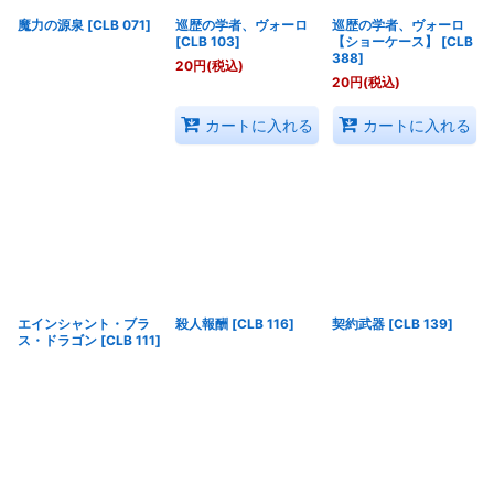
魔力の源泉
[
CLB 071
]
巡歴の学者、ヴォーロ
巡歴の学者、ヴォーロ
[
CLB 103
]
【ショーケース】
[
CLB
388
]
20
円
(税込)
20
円
(税込)
カートに入れる
カートに入れる
エインシャント・ブラ
殺人報酬
[
CLB 116
]
契約武器
[
CLB 139
]
ス・ドラゴン
[
CLB 111
]