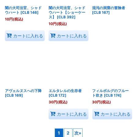
闇の大司法官、シャド
闇の大司法官、シャド
混沌の洞窟の冒険者
ウハート
[
CLB 146
]
ウハート【ショーケー
[
CLB 167
]
ス】
[
CLB 392
]
10
円
(税込)
10
円
(税込)
カートに入れる
カートに入れる
アヴェルヌスへの下降
エルタレルの生存者
フィルボルグのフルー
[
CLB 169
]
[
CLB 172
]
ト吹き
[
CLB 174
]
30
円
(税込)
30
円
(税込)
カートに入れる
カートに入れる
1
2
次
»