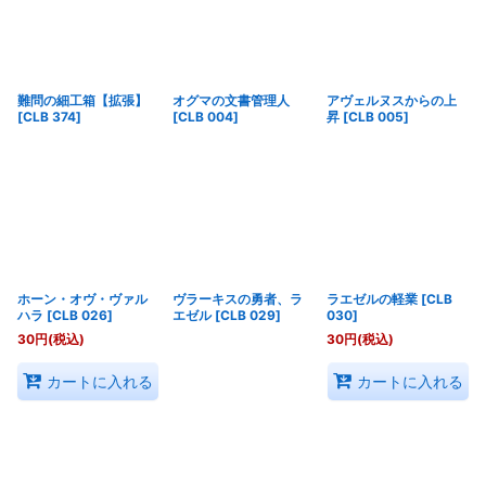
難問の細工箱【拡張】
オグマの文書管理人
アヴェルヌスからの上
[
CLB 374
]
[
CLB 004
]
昇
[
CLB 005
]
ホーン・オヴ・ヴァル
ヴラーキスの勇者、ラ
ラエゼルの軽業
[
CLB
ハラ
[
CLB 026
]
エゼル
[
CLB 029
]
030
]
30
円
(税込)
30
円
(税込)
カートに入れる
カートに入れる