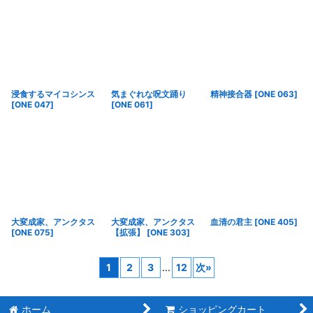
浸食するマイコシンス
気まぐれな呪文踊り
精神接合器
[
ONE 063
]
[
ONE 047
]
[
ONE 061
]
大変成家、アンクタス
大変成家、アンクタス
血清の君主
[
ONE 405
]
[
ONE 075
]
【拡張】
[
ONE 303
]
1
2
3
...
12
次
»
ホーム
ショッピングカート