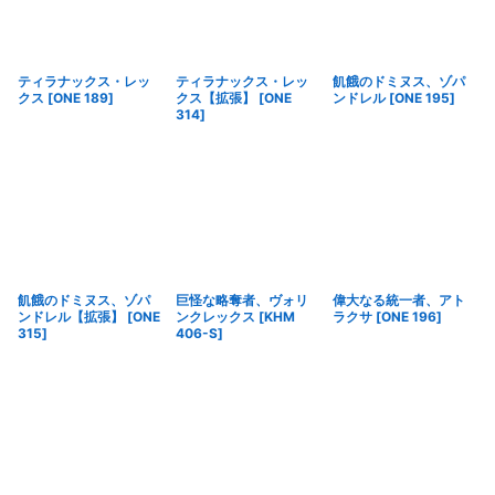
ティラナックス・レッ
ティラナックス・レッ
飢餓のドミヌス、ゾパ
クス
[
ONE 189
]
クス【拡張】
[
ONE
ンドレル
[
ONE 195
]
314
]
飢餓のドミヌス、ゾパ
巨怪な略奪者、ヴォリ
偉大なる統一者、アト
ンドレル【拡張】
[
ONE
ンクレックス
[
KHM
ラクサ
[
ONE 196
]
315
]
406-S
]