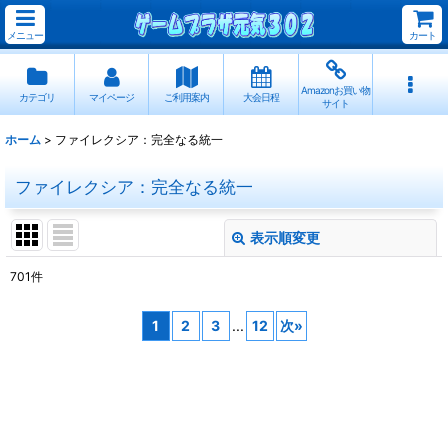
メニュー
カート
Amazonお買い物
カテゴリ
マイページ
ご利用案内
大会日程
サイト
ホーム
>
ファイレクシア：完全なる統一
ファイレクシア：完全なる統一
表示順変更
閉じる
701
件
サブカテゴリ
:
1
2
3
...
12
次
»
表示数
:
並び順
: