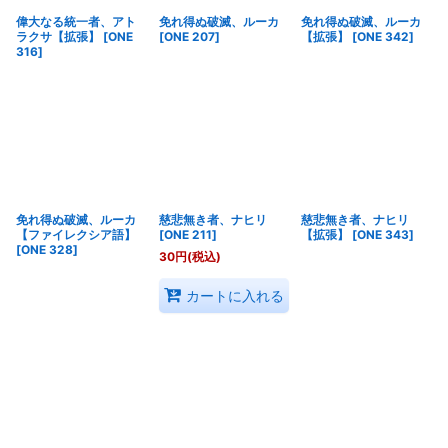
偉大なる統一者、アト
免れ得ぬ破滅、ルーカ
免れ得ぬ破滅、ルーカ
ラクサ【拡張】
[
ONE
[
ONE 207
]
【拡張】
[
ONE 342
]
316
]
免れ得ぬ破滅、ルーカ
慈悲無き者、ナヒリ
慈悲無き者、ナヒリ
【ファイレクシア語】
[
ONE 211
]
【拡張】
[
ONE 343
]
[
ONE 328
]
30
円
(税込)
カートに入れる