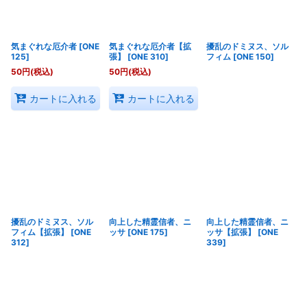
気まぐれな厄介者
[
ONE
気まぐれな厄介者【拡
擾乱のドミヌス、ソル
125
]
張】
[
ONE 310
]
フィム
[
ONE 150
]
50
円
(税込)
50
円
(税込)
カートに入れる
カートに入れる
擾乱のドミヌス、ソル
向上した精霊信者、ニ
向上した精霊信者、ニ
フィム【拡張】
[
ONE
ッサ
[
ONE 175
]
ッサ【拡張】
[
ONE
312
]
339
]