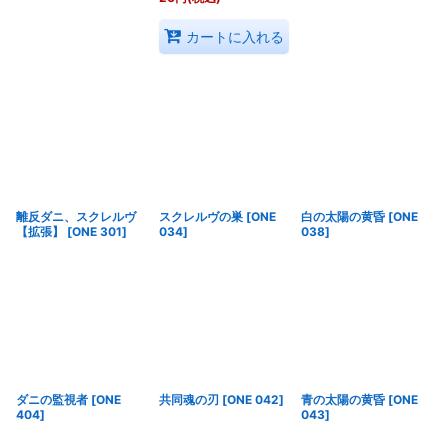
カートに入れる
離反ダニ、スクレルヴ
スクレルヴの巣
[
ONE
白の太陽の黄昏
[
ONE
【拡張】
[
ONE 301
]
034
]
038
]
ダニの監視者
[
ONE
共同魂の刃
[
ONE 042
]
青の太陽の黄昏
[
ONE
404
]
043
]