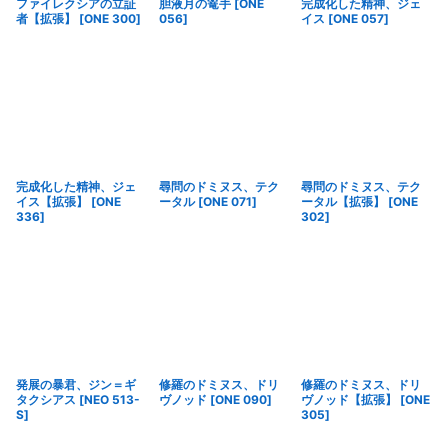
ファイレクシアの立証
胆液月の篭手
[
ONE
完成化した精神、ジェ
者【拡張】
[
ONE 300
]
056
]
イス
[
ONE 057
]
完成化した精神、ジェ
尋問のドミヌス、テク
尋問のドミヌス、テク
イス【拡張】
[
ONE
ータル
[
ONE 071
]
ータル【拡張】
[
ONE
336
]
302
]
発展の暴君、ジン＝ギ
修羅のドミヌス、ドリ
修羅のドミヌス、ドリ
タクシアス
[
NEO 513-
ヴノッド
[
ONE 090
]
ヴノッド【拡張】
[
ONE
S
]
305
]