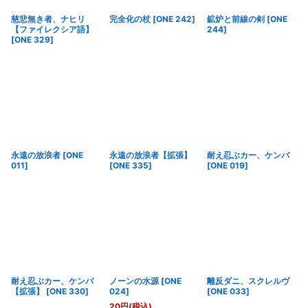
慈悲無き者、ナヒリ
完全化の杖
[
ONE 242
]
鉱炉と前線の剣
[
ONE
【ファイレクシア語】
244
]
[
ONE 329
]
永遠の放浪者
[
ONE
永遠の放浪者【拡張】
耐え忍ぶカー、ケンバ
011
]
[
ONE 335
]
[
ONE 019
]
耐え忍ぶカー、ケンバ
ノーンの水源
[
ONE
離反ダニ、スクレルヴ
【拡張】
[
ONE 330
]
024
]
[
ONE 033
]
20
円
(税込)