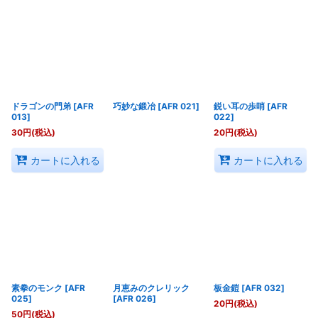
ドラゴンの門弟
[
AFR
巧妙な鍛冶
[
AFR 021
]
鋭い耳の歩哨
[
AFR
013
]
022
]
30
円
(税込)
20
円
(税込)
カートに入れる
カートに入れる
素拳のモンク
[
AFR
月恵みのクレリック
板金鎧
[
AFR 032
]
025
]
[
AFR 026
]
20
円
(税込)
50
円
(税込)