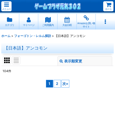
メニュー
カート
Amazonお買い物
カテゴリ
マイページ
ご利用案内
大会日程
サイト
ホーム
>
フォーゴトン・レルム探訪
>
【日本語】アンコモン
【日本語】アンコモン
表示順変更
閉じる
104
件
表示数
:
1
2
次
»
並び順
:
絞り込む