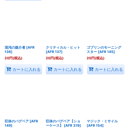
混沌の媒介者
[
AFR
クリティカル・ヒット
ゴブリンのモーニング
136
]
[
AFR 137
]
スター
[
AFR 145
]
20
円
(税込)
20
円
(税込)
20
円
(税込)
カートに入れる
カートに入れる
カートに入れる
巨体のバグベア
[
AFR
巨体のバグベア【ショ
マジック・ミサイル
149
]
ーケース】
[
AFR 319
]
[
AFR 154
]