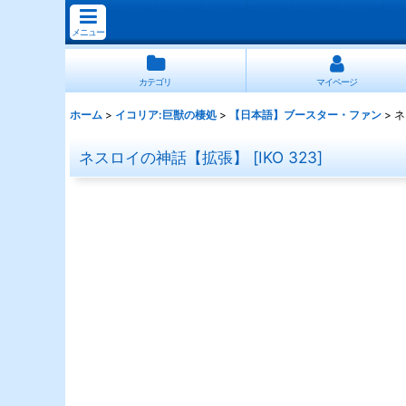
メニュー
カテゴリ
マイページ
ホーム
>
イコリア:巨獣の棲処
>
【日本語】ブースター・ファン
>
ネ
ネスロイの神話【拡張】
[
IKO 323
]