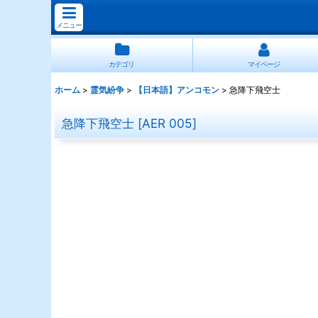
メニュー
カテゴリ
マイページ
ホーム
>
霊気紛争
>
【日本語】アンコモン
>
急降下飛空士
急降下飛空士
[
AER 005
]