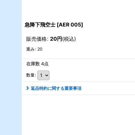
急降下飛空士
[
AER 005
]
販売価格
:
20
円
(税込)
重み
:
20
在庫数 4点
数量
:
返品特約に関する重要事項