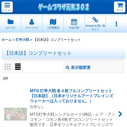
メニュー
カート
Amazonお買い物
カテゴリ
マイページ
ご利用案内
大会日程
サイト
ホーム
>
灯争大戦
>
【日本語】コンプリートセット
【日本語】コンプリートセット
表示順変更
閉じる
2
件
表示数
:
MTG 灯争大戦 各４枚フルコンプリートセット
【日本語】（日本オリジナルアートプレインズ
並び順
:
ウォーカーは入っておりません。）
在庫なし
MTG灯争大戦シングルカード(神話・レア・アン
絞り込む
コモン・コモン各4枚ずつ)コンプリートセット
販売です。日本オリジナルアートプレインズウ