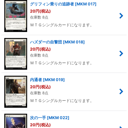
グリフィン乗りの追跡者
[
MKM 017
]
20
円
(税込)
在庫数 8点
ＭＴＧシングルカードになります。
ハズダーの自警団
[
MKM 018
]
20
円
(税込)
在庫数 8点
ＭＴＧシングルカードになります。
内通者
[
MKM 019
]
20
円
(税込)
在庫数 8点
ＭＴＧシングルカードになります。
次の一手
[
MKM 022
]
20
円
(税込)