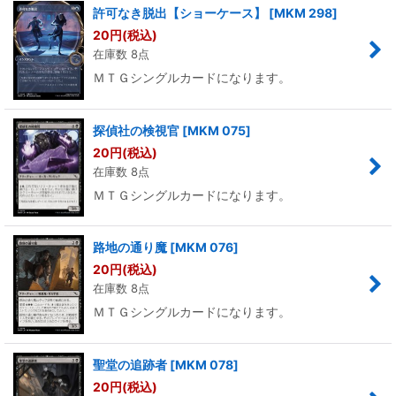
許可なき脱出【ショーケース】
[
MKM 298
]
20
円
(税込)
在庫数 8点
ＭＴＧシングルカードになります。
探偵社の検視官
[
MKM 075
]
20
円
(税込)
在庫数 8点
ＭＴＧシングルカードになります。
路地の通り魔
[
MKM 076
]
20
円
(税込)
在庫数 8点
ＭＴＧシングルカードになります。
聖堂の追跡者
[
MKM 078
]
20
円
(税込)