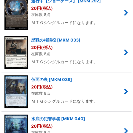
遂行中【ショーケース】
[
MKM 292
]
20
円
(税込)
在庫数 8点
ＭＴＧシングルカードになります。
歴戦の相談役
[
MKM 033
]
20
円
(税込)
在庫数 8点
ＭＴＧシングルカードになります。
仮面の裏
[
MKM 039
]
20
円
(税込)
在庫数 8点
ＭＴＧシングルカードになります。
水底の犯罪学者
[
MKM 040
]
20
円
(税込)
在庫数 8点