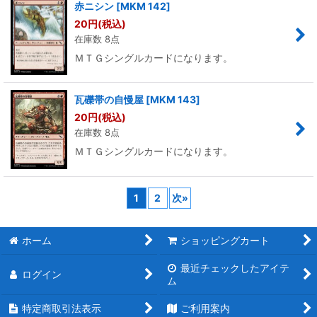
赤ニシン
[
MKM 142
]
20
円
(税込)
在庫数 8点
ＭＴＧシングルカードになります。
瓦礫帯の自慢屋
[
MKM 143
]
20
円
(税込)
在庫数 8点
ＭＴＧシングルカードになります。
1
2
次
»
ホーム
ショッピングカート
最近チェックしたアイテ
ログイン
ム
特定商取引法表示
ご利用案内