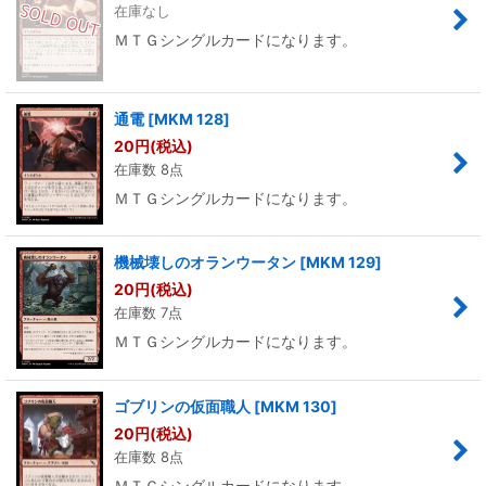
在庫なし
ＭＴＧシングルカードになります。
通電
[
MKM 128
]
20
円
(税込)
在庫数 8点
ＭＴＧシングルカードになります。
機械壊しのオランウータン
[
MKM 129
]
20
円
(税込)
在庫数 7点
ＭＴＧシングルカードになります。
ゴブリンの仮面職人
[
MKM 130
]
20
円
(税込)
在庫数 8点
ＭＴＧシングルカードになります。