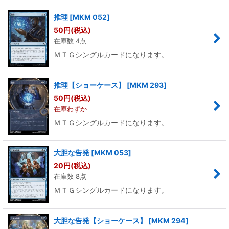
推理
[
MKM 052
]
50
円
(税込)
在庫数 4点
ＭＴＧシングルカードになります。
推理【ショーケース】
[
MKM 293
]
50
円
(税込)
在庫わずか
ＭＴＧシングルカードになります。
大胆な告発
[
MKM 053
]
20
円
(税込)
在庫数 8点
ＭＴＧシングルカードになります。
大胆な告発【ショーケース】
[
MKM 294
]