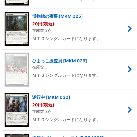
博物館の夜警
[
MKM 025
]
20
円
(税込)
在庫数 8点
ＭＴＧシングルカードになります。
ひよっこ捜査員
[
MKM 029
]
在庫なし
ＭＴＧシングルカードになります。
遂行中
[
MKM 030
]
20
円
(税込)
在庫数 8点
ＭＴＧシングルカードになります。