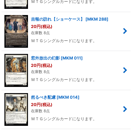
ＭＴＧシングルカードになります。
吉報の訪れ【ショーケース】
[
MKM 288
]
20
円
(税込)
在庫数 8点
ＭＴＧシングルカードになります。
窓外放出の幻影
[
MKM 011
]
20
円
(税込)
在庫数 8点
ＭＴＧシングルカードになります。
然るべき配慮
[
MKM 014
]
20
円
(税込)
在庫数 8点
ＭＴＧシングルカードになります。