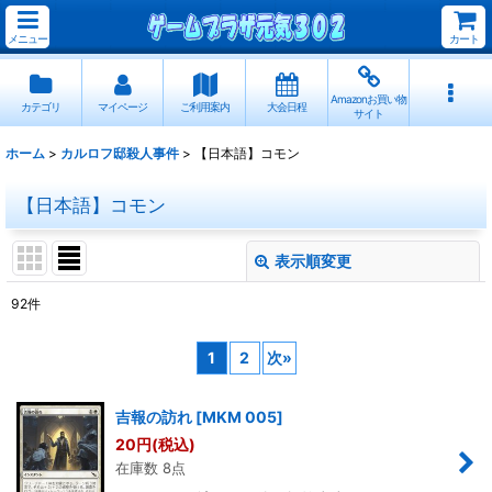
メニュー
カート
Amazonお買い物
カテゴリ
マイページ
ご利用案内
大会日程
サイト
ホーム
>
カルロフ邸殺人事件
>
【日本語】コモン
【日本語】コモン
表示順変更
閉じる
92
件
表示数
:
1
2
次
»
並び順
:
吉報の訪れ
[
MKM 005
]
絞り込む
20
円
(税込)
在庫数 8点