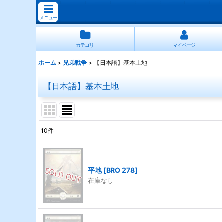
メニュー
カテゴリ
マイページ
ホーム
>
兄弟戦争
>
【日本語】基本土地
【日本語】基本土地
10
件
表示数
:
並び順
:
平地
[
BRO 278
]
在庫なし