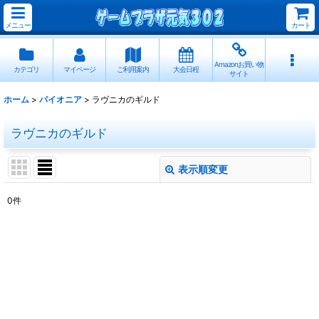
メニュー
カート
Amazonお買い物
カテゴリ
マイページ
ご利用案内
大会日程
サイト
ホーム
>
パイオニア
>
ラヴニカのギルド
ラヴニカのギルド
表示順変更
閉じる
0
件
表示数
:
並び順
:
絞り込む