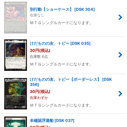
別行動【ショーケース】
[
DSK 304
]
在庫なし
ＭＴＧシングルカードになります。
けだものの友、トビー
[
DSK 035
]
30
円
(税込)
在庫数 6点
ＭＴＧシングルカードになります。
けだものの友、トビー【ボーダーレス】
[
DSK
356
]
30
円
(税込)
在庫わずか
ＭＴＧシングルカードになります。
未確認浮遊船
[
DSK 037
]