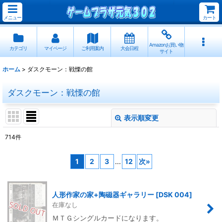
メニュー
カート
Amazonお買い物
カテゴリ
マイページ
ご利用案内
大会日程
サイト
ホーム
>
ダスクモーン：戦慄の館
ダスクモーン：戦慄の館
表示順変更
閉じる
714
件
サブカテゴリ
:
1
2
3
...
12
次
»
表示数
:
人形作家の家+陶磁器ギャラリー
[
DSK 004
]
並び順
:
在庫なし
ＭＴＧシングルカードになります。