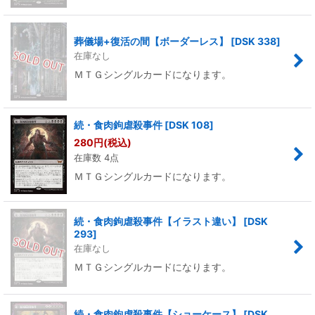
葬儀場+復活の間【ボーダーレス】
[
DSK 338
]
在庫なし
ＭＴＧシングルカードになります。
続・食肉鉤虐殺事件
[
DSK 108
]
280
円
(税込)
在庫数 4点
ＭＴＧシングルカードになります。
続・食肉鉤虐殺事件【イラスト違い】
[
DSK
293
]
在庫なし
ＭＴＧシングルカードになります。
続・食肉鉤虐殺事件【ショーケース】
[
DSK