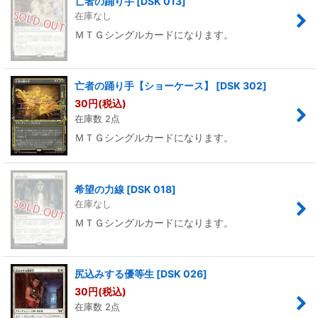
亡者の踊り手
[
DSK 013
]
在庫なし
ＭＴＧシングルカードになります。
亡者の踊り手【ショーケース】
[
DSK 302
]
30
円
(税込)
在庫数 2点
ＭＴＧシングルカードになります。
希望の力線
[
DSK 018
]
在庫なし
ＭＴＧシングルカードになります。
尻込みする優等生
[
DSK 026
]
30
円
(税込)
在庫数 2点