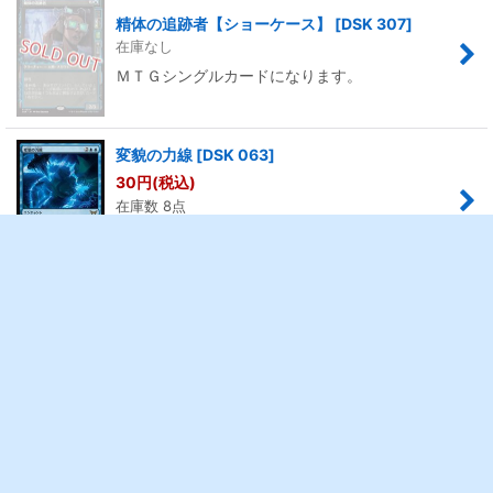
精体の追跡者【ショーケース】
[
DSK 307
]
在庫なし
ＭＴＧシングルカードになります。
変貌の力線
[
DSK 063
]
30
円
(税込)
在庫数 8点
ＭＴＧシングルカードになります。
1
2
3
...
12
次
»
ホーム
ショッピングカート
最近チェックしたアイテ
ログイン
ム
特定商取引法表示
ご利用案内