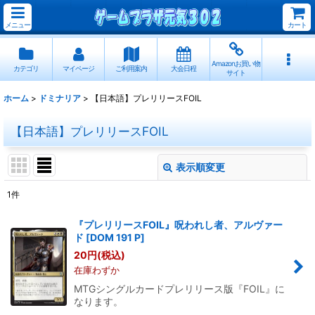
メニュー
カート
Amazonお買い物
カテゴリ
マイページ
ご利用案内
大会日程
サイト
ホーム
>
ドミナリア
>
【日本語】プレリリースFOIL
【日本語】プレリリースFOIL
表示順変更
閉じる
1
件
表示数
:
『プレリリースFOIL』呪われし者、アルヴァー
ド
[
DOM 191 P
]
並び順
:
20
円
(税込)
在庫わずか
絞り込む
MTGシングルカードプレリリース版『FOIL』に
なります。