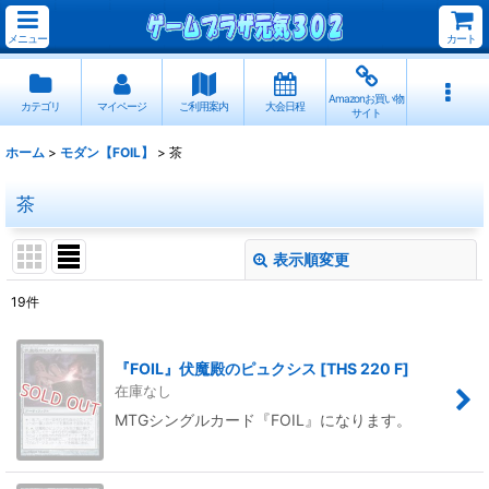
メニュー
カート
Amazonお買い物
カテゴリ
マイページ
ご利用案内
大会日程
サイト
ホーム
>
モダン【FOIL】
>
茶
茶
表示順変更
閉じる
19
件
表示数
:
『FOIL』伏魔殿のピュクシス
[
THS 220 F
]
並び順
:
在庫なし
MTGシングルカード『FOIL』になります。
絞り込む