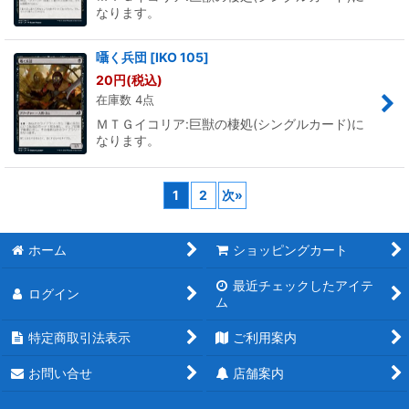
なります。
囁く兵団
[
IKO 105
]
20
円
(税込)
在庫数 4点
ＭＴＧイコリア:巨獣の棲処(シングルカード)に
なります。
1
2
次
»
ホーム
ショッピングカート
最近チェックしたアイテ
ログイン
ム
特定商取引法表示
ご利用案内
お問い合せ
店舗案内