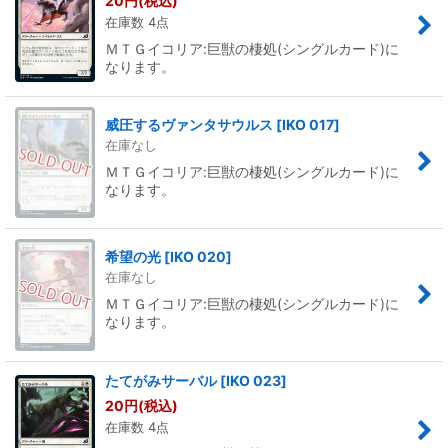
20
円
(税込)
在庫数 4点
ＭＴＧイコリア:巨獣の棲処(シングルカード)に
なります。
威圧するヴァンタサウルス
[
IKO 017
]
在庫なし
ＭＴＧイコリア:巨獣の棲処(シングルカード)に
なります。
希望の光
[
IKO 020
]
在庫なし
ＭＴＧイコリア:巨獣の棲処(シングルカード)に
なります。
たてがみサーバル
[
IKO 023
]
20
円
(税込)
在庫数 4点