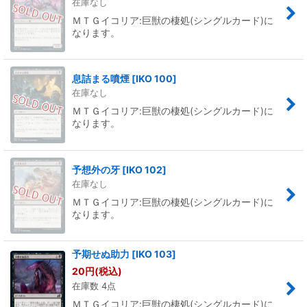
在庫なし
ＭＴＧイコリア:巨獣の棲処(シングルカード)に
なります。
息詰まる噴煙
[
IKO 100
]
在庫なし
ＭＴＧイコリア:巨獣の棲処(シングルカード)に
なります。
予想外の牙
[
IKO 102
]
在庫なし
ＭＴＧイコリア:巨獣の棲処(シングルカード)に
なります。
予期せぬ助力
[
IKO 103
]
20
円
(税込)
在庫数 4点
ＭＴＧイコリア:巨獣の棲処(シングルカード)に