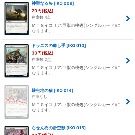
神聖なる矢
[
IKO 009
]
20
円
(税込)
在庫数 4点
ＭＴＧイコリア:巨獣の棲処(シングルカード)に
なります。
ドラニスの癒し手
[
IKO 010
]
30
円
(税込)
在庫数 2点
ＭＴＧイコリア:巨獣の棲処(シングルカード)に
なります。
駐屯地の猫
[
IKO 014
]
在庫なし
ＭＴＧイコリア:巨獣の棲処(シングルカード)に
なります。
らせん樹の滑空獣
[
IKO 015
]