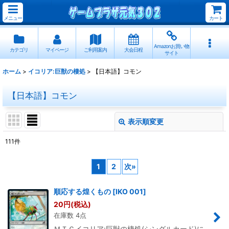
メニュー
カート
Amazonお買い物
カテゴリ
マイページ
ご利用案内
大会日程
サイト
ホーム
>
イコリア:巨獣の棲処
>
【日本語】コモン
【日本語】コモン
表示順変更
閉じる
111
件
表示数
:
1
2
次
»
並び順
:
順応する煌くもの
[
IKO 001
]
20
円
(税込)
絞り込む
在庫数 4点
ＭＴＧイコリア:巨獣の棲処(シングルカード)に