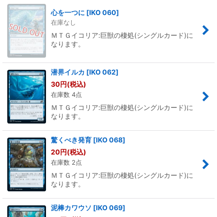
心を一つに
[
IKO 060
]
在庫なし
ＭＴＧイコリア:巨獣の棲処(シングルカード)に
なります。
潜界イルカ
[
IKO 062
]
30
円
(税込)
在庫数 4点
ＭＴＧイコリア:巨獣の棲処(シングルカード)に
なります。
驚くべき発育
[
IKO 068
]
20
円
(税込)
在庫数 2点
ＭＴＧイコリア:巨獣の棲処(シングルカード)に
なります。
泥棒カワウソ
[
IKO 069
]