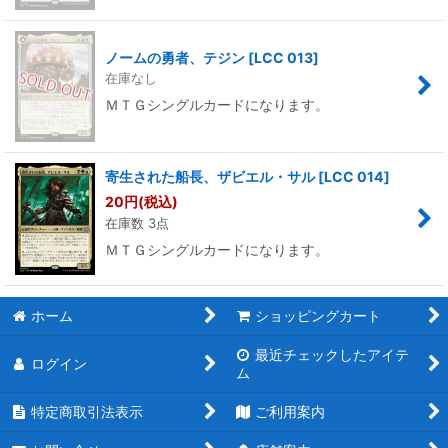
ノームの勇者、テジン
[
LCC 013
]
在庫なし
ＭＴＧシングルカードになります。
寄生された船長、ザビエル・サル
[
LCC 014
]
20
円
(税込)
在庫数 3点
ＭＴＧシングルカードになります。
ホーム
ショッピングカート
最近チェックしたアイテ
ログイン
ム
特定商取引法表示
ご利用案内