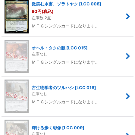
微笑む水害、ゾラトヤク
[
LCC 008
]
80
円
(税込)
在庫数 2点
ＭＴＧシングルカードになります。
オヘル・タクの眼
[
LCC 015
]
在庫なし
ＭＴＧシングルカードになります。
古生物学者のツルハシ
[
LCC 016
]
在庫なし
ＭＴＧシングルカードになります。
輝ける歩く彫像
[
LCC 009
]
在庫なし