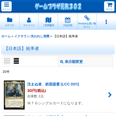
メニュー
カート
Amazonお買い物
カテゴリ
マイページ
ご利用案内
大会日程
サイト
ホーム
>
イクサラン:失われし洞窟
>
【日本語】統率者
【日本語】統率者
表示順変更
閉じる
20
件
表示数
:
沈まぬ者、鉄面提督
[
LCC 001
]
30
円
(税込)
並び順
:
在庫数 2点
ＭＴＧシングルカードになります。
絞り込む