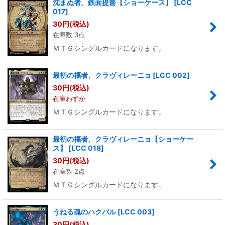
沈まぬ者、鉄面提督【ショーケース】
[
LCC
017
]
30
円
(税込)
在庫数 3点
ＭＴＧシングルカードになります。
最初の福者、クラヴィレーニョ
[
LCC 002
]
30
円
(税込)
在庫わずか
ＭＴＧシングルカードになります。
最初の福者、クラヴィレーニョ【ショーケー
ス】
[
LCC 018
]
30
円
(税込)
在庫数 2点
ＭＴＧシングルカードになります。
うねる魂のハクバル
[
LCC 003
]
30
円
(税込)