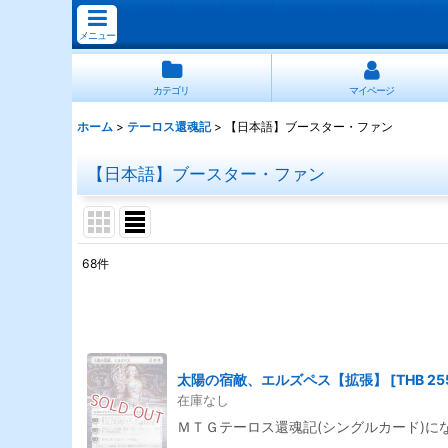
メニュー
カテゴリ
マイページ
ホーム
>
テーロス還魂記
>
【日本語】ブースター・ファン
【日本語】ブースター・ファン
68
件
表示数
:
並び順
:
太陽の宿敵、エルズペス【拡張】
[
THB 25
在庫なし
ＭＴＧテーロス還魂記(シングルカード)に