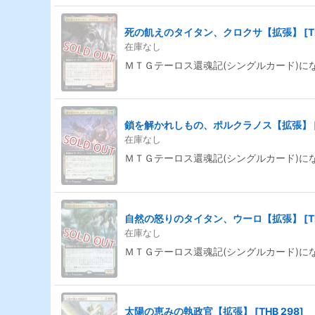
死の飢えのタイタン、クロクサ【拡張】
[
T
在庫なし
ＭＴＧテーロス還魂記(シングルカード)に
鎖を解かれしもの、ポルクラノス【拡張】
在庫なし
ＭＴＧテーロス還魂記(シングルカード)に
自然の怒りのタイタン、ウーロ【拡張】
[
T
在庫なし
ＭＴＧテーロス還魂記(シングルカード)に
太陽の恵みの執政官【拡張】
[
THB 298
]