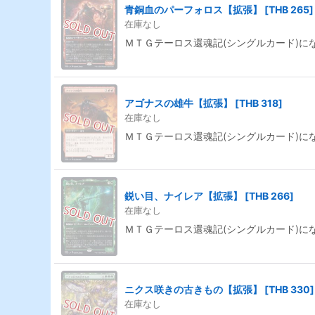
青銅血のパーフォロス【拡張】
[
THB 265
]
在庫なし
ＭＴＧテーロス還魂記(シングルカード)に
アゴナスの雄牛【拡張】
[
THB 318
]
在庫なし
ＭＴＧテーロス還魂記(シングルカード)に
鋭い目、ナイレア【拡張】
[
THB 266
]
在庫なし
ＭＴＧテーロス還魂記(シングルカード)に
ニクス咲きの古きもの【拡張】
[
THB 330
]
在庫なし