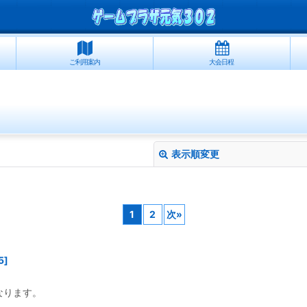
ご利用案内
大会日程
表示順変更
1
2
次
»
5
]
絞り込む
なります。