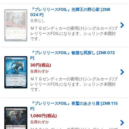
『プレリリースFOIL』光輝王の野心家
[
ZNR
024 P
]
在庫なし
ＭＴＧゼンディカーの夜明け(シングルカード)プ
レリリースFOILになります。シュリンク未開封
です。
『プレリリースFOIL』敏捷な罠探し
[
ZNR 072
P
]
30
円
(税込)
在庫わずか
ＭＴＧゼンディカーの夜明け(シングルカード)プ
レリリースFOILになります。シュリンク未開封
です。
『プレリリースFOIL』夜鷲のあさり屋
[
ZNR 115
P
]
1,080
円
(税込)
在庫わずか