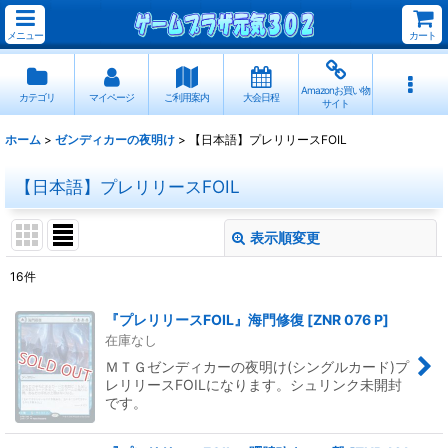
メニュー
カート
Amazonお買い物
カテゴリ
マイページ
ご利用案内
大会日程
サイト
ホーム
>
ゼンディカーの夜明け
>
【日本語】プレリリースFOIL
【日本語】プレリリースFOIL
表示順変更
閉じる
16
件
表示数
:
『プレリリースFOIL』海門修復
[
ZNR 076 P
]
在庫なし
並び順
:
ＭＴＧゼンディカーの夜明け(シングルカード)プ
レリリースFOILになります。シュリンク未開封
です。
絞り込む