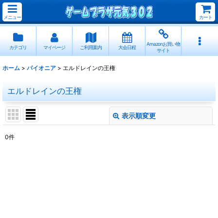
メニュー
カート
Amazonお買い物
カテゴリ
マイページ
ご利用案内
大会日程
サイト
ホーム
>
パイオニア
>
エルドレインの王権
エルドレインの王権
表示順変更
閉じる
0
件
表示数
:
並び順
:
絞り込む