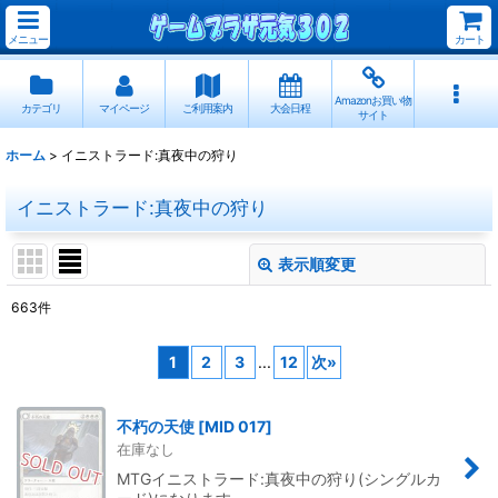
メニュー
カート
Amazonお買い物
カテゴリ
マイページ
ご利用案内
大会日程
サイト
ホーム
>
イニストラード:真夜中の狩り
イニストラード:真夜中の狩り
表示順変更
閉じる
663
件
サブカテゴリ
:
1
2
3
...
12
次
»
表示数
:
不朽の天使
[
MID 017
]
在庫なし
並び順
:
MTGイニストラード:真夜中の狩り(シングルカ