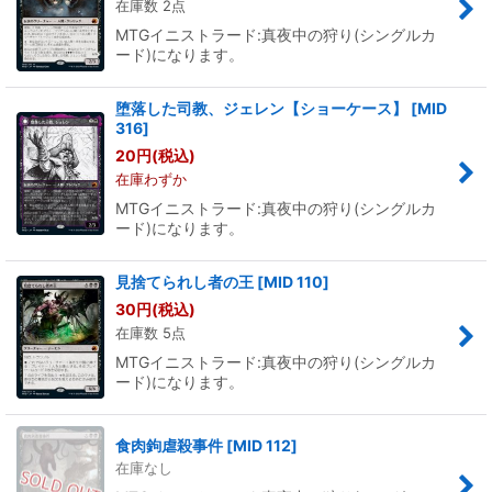
在庫数 2点
MTGイニストラード:真夜中の狩り(シングルカ
ード)になります。
堕落した司教、ジェレン【ショーケース】
[
MID
316
]
20
円
(税込)
在庫わずか
MTGイニストラード:真夜中の狩り(シングルカ
ード)になります。
見捨てられし者の王
[
MID 110
]
30
円
(税込)
在庫数 5点
MTGイニストラード:真夜中の狩り(シングルカ
ード)になります。
食肉鉤虐殺事件
[
MID 112
]
在庫なし