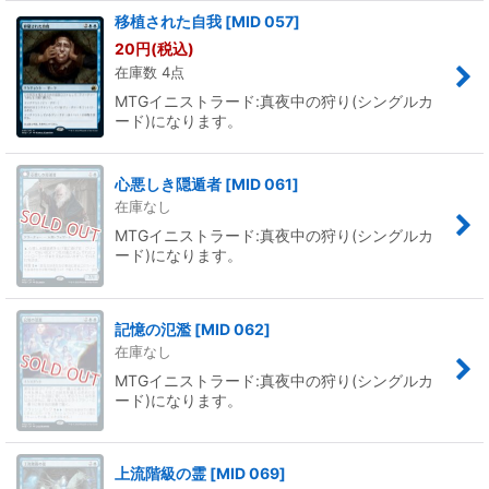
移植された自我
[
MID 057
]
20
円
(税込)
在庫数 4点
MTGイニストラード:真夜中の狩り(シングルカ
ード)になります。
心悪しき隠遁者
[
MID 061
]
在庫なし
MTGイニストラード:真夜中の狩り(シングルカ
ード)になります。
記憶の氾濫
[
MID 062
]
在庫なし
MTGイニストラード:真夜中の狩り(シングルカ
ード)になります。
上流階級の霊
[
MID 069
]