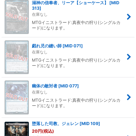
溺神の信奉者、リーア【ショーケース】
[
MID
313
]
在庫なし
MTGイニストラード:真夜中の狩り(シングルカ
ード)になります。
戯れ児の縫い師
[
MID 071
]
在庫なし
MTGイニストラード:真夜中の狩り(シングルカ
ード)になります。
幽体の敵対者
[
MID 077
]
在庫なし
MTGイニストラード:真夜中の狩り(シングルカ
ード)になります。
堕落した司教、ジェレン
[
MID 109
]
20
円
(税込)