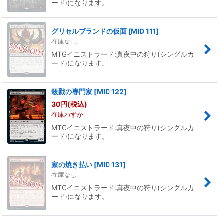
ード)になります。
グリセルブランドの仮面
[
MID 111
]
在庫なし
MTGイニストラード:真夜中の狩り(シングルカ
ード)になります。
殺戮の専門家
[
MID 122
]
30
円
(税込)
在庫わずか
MTGイニストラード:真夜中の狩り(シングルカ
ード)になります。
家の焼き払い
[
MID 131
]
在庫なし
MTGイニストラード:真夜中の狩り(シングルカ
ード)になります。