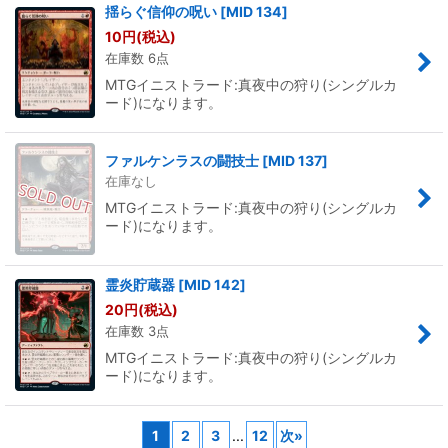
揺らぐ信仰の呪い
[
MID 134
]
10
円
(税込)
在庫数 6点
MTGイニストラード:真夜中の狩り(シングルカ
ード)になります。
ファルケンラスの闘技士
[
MID 137
]
在庫なし
MTGイニストラード:真夜中の狩り(シングルカ
ード)になります。
霊炎貯蔵器
[
MID 142
]
20
円
(税込)
在庫数 3点
MTGイニストラード:真夜中の狩り(シングルカ
ード)になります。
1
2
3
...
12
次
»