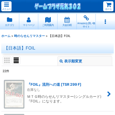
メニュー
カート
Amazonお買い物
カテゴリ
マイページ
ご利用案内
大会日程
サイト
ホーム
>
時のらせんリマスター
>
【日本語】FOIL
【日本語】FOIL
表示順変更
閉じる
22
件
表示数
:
『FOIL』流刑への道
[
TSR 299 F
]
在庫なし
並び順
:
ＭＴＧ時のらせんリマスター(シングルカード)
『FOIL』になります。
絞り込む