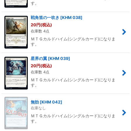
す。
戦角笛の一吹き
[
KHM 038
]
20
円
(税込)
在庫数 4点
ＭＴＧカルドハイム(シングルカード)になりま
す。
星界の翼
[
KHM 039
]
20
円
(税込)
在庫数 4点
ＭＴＧカルドハイム(シングルカード)になりま
す。
無効
[
KHM 042
]
在庫なし
ＭＴＧカルドハイム(シングルカード)になりま
す。