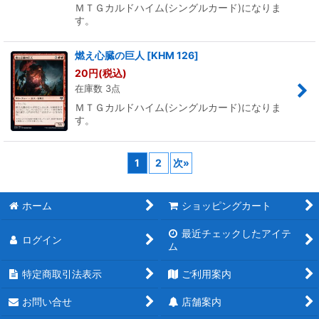
ＭＴＧカルドハイム(シングルカード)になりま
す。
燃え心臓の巨人
[
KHM 126
]
20
円
(税込)
在庫数 3点
ＭＴＧカルドハイム(シングルカード)になりま
す。
1
2
次
»
ホーム
ショッピングカート
最近チェックしたアイテ
ログイン
ム
特定商取引法表示
ご利用案内
お問い合せ
店舗案内