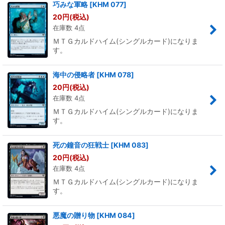
巧みな軍略
[
KHM 077
]
20
円
(税込)
在庫数 4点
ＭＴＧカルドハイム(シングルカード)になりま
す。
海中の侵略者
[
KHM 078
]
20
円
(税込)
在庫数 4点
ＭＴＧカルドハイム(シングルカード)になりま
す。
死の鐘音の狂戦士
[
KHM 083
]
20
円
(税込)
在庫数 4点
ＭＴＧカルドハイム(シングルカード)になりま
す。
悪魔の贈り物
[
KHM 084
]