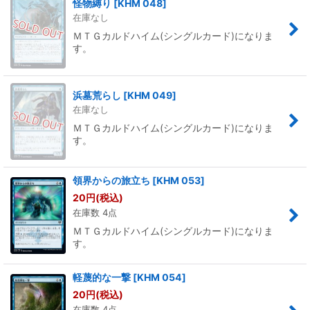
怪物縛り
[
KHM 048
]
在庫なし
ＭＴＧカルドハイム(シングルカード)になりま
す。
浜墓荒らし
[
KHM 049
]
在庫なし
ＭＴＧカルドハイム(シングルカード)になりま
す。
領界からの旅立ち
[
KHM 053
]
20
円
(税込)
在庫数 4点
ＭＴＧカルドハイム(シングルカード)になりま
す。
軽蔑的な一撃
[
KHM 054
]
20
円
(税込)
在庫数 4点