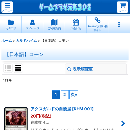
メニュー
カート
Amazonお買い物
カテゴリ
マイページ
ご利用案内
大会日程
サイト
ホーム
>
カルドハイム
>
【日本語】コモン
【日本語】コモン
表示順変更
閉じる
111
件
表示数
:
1
2
次
»
並び順
:
アクスガルドの自慢屋
[
KHM 001
]
20
円
(税込)
絞り込む
在庫数 4点
ＭＴＧカルドハイム(シングルカード)になりま