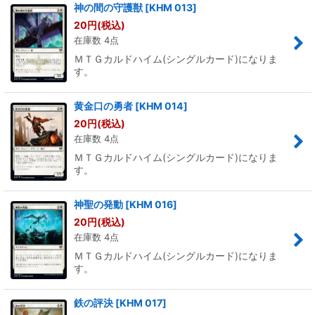
神の間の守護獣
[
KHM 013
]
20
円
(税込)
在庫数 4点
ＭＴＧカルドハイム(シングルカード)になりま
す。
黄金口の勇者
[
KHM 014
]
20
円
(税込)
在庫数 4点
ＭＴＧカルドハイム(シングルカード)になりま
す。
神聖の発動
[
KHM 016
]
20
円
(税込)
在庫数 4点
ＭＴＧカルドハイム(シングルカード)になりま
す。
鉄の評決
[
KHM 017
]